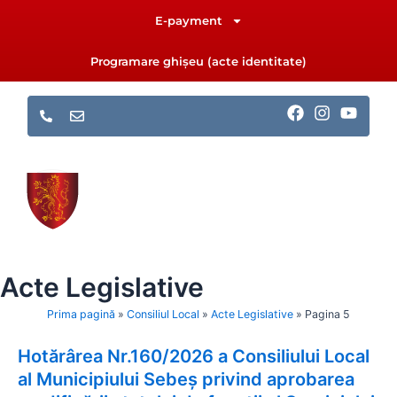
Skip
E-payment
to
content
Programare ghișeu (acte identitate)
F
I
Y
a
n
o
c
s
u
e
t
t
b
a
u
o
g
b
o
r
e
k
a
m
Acte Legislative
Prima pagină
»
Consiliul Local
»
Acte Legislative
»
Pagina 5
Hotărârea Nr.160/2026 a Consiliului Local
Page
Page
Page
Page
Page
Page
Page
al Municipiului Sebeș privind aprobarea