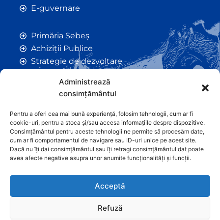
E-guvernare
Primăria Sebeș
Achiziții Publice
Strategie de dezvoltare
Comunicate de Presă
Administrează
Taxe și Impozite Locale
consimțământul
Anunțuri
Hotarâri de Consiliu
Pentru a oferi cea mai bună experiență, folosim tehnologii, cum ar fi
cookie-uri, pentru a stoca și/sau accesa informațiile despre dispozitive.
Certificate de Urbanism
Consimțământul pentru aceste tehnologii ne permite să procesăm date,
Autorizații de Construcții
cum ar fi comportamentul de navigare sau ID-uri unice pe acest site.
Dacă nu îți dai consimțământul sau îți retragi consimțământul dat poate
Orașe Înfrățite
avea afecte negative asupra unor anumite funcționalități și funcții.
Contact
Acceptă
Refuză