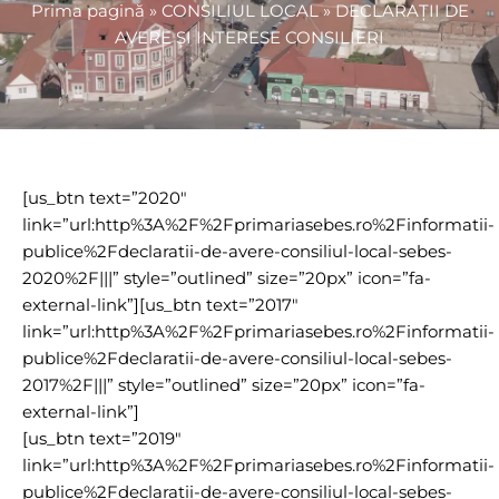
Prima pagină
»
CONSILIUL LOCAL
»
DECLARAȚII DE
AVERE ȘI INTERESE CONSILIERI
[us_btn text=”2020″
link=”url:http%3A%2F%2Fprimariasebes.ro%2Finformatii-
publice%2Fdeclaratii-de-avere-consiliul-local-sebes-
2020%2F|||” style=”outlined” size=”20px” icon=”fa-
external-link”][us_btn text=”2017″
link=”url:http%3A%2F%2Fprimariasebes.ro%2Finformatii-
publice%2Fdeclaratii-de-avere-consiliul-local-sebes-
2017%2F|||” style=”outlined” size=”20px” icon=”fa-
external-link”]
[us_btn text=”2019″
link=”url:http%3A%2F%2Fprimariasebes.ro%2Finformatii-
publice%2Fdeclaratii-de-avere-consiliul-local-sebes-