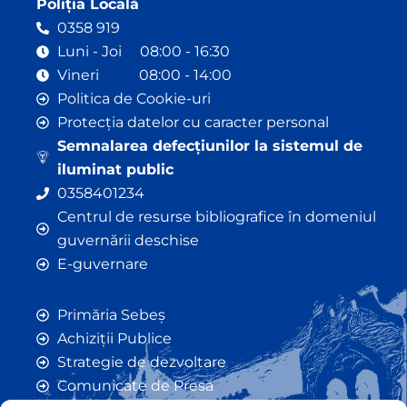
Poliția Locală
0358 919
Luni - Joi 08:00 - 16:30
Vineri 08:00 - 14:00
Politica de Cookie-uri
Protecția datelor cu caracter personal
Semnalarea defecțiunilor la sistemul de
iluminat public
0358401234
Centrul de resurse bibliografice în domeniul
guvernării deschise
E-guvernare
Primăria Sebeș
Achiziții Publice
Strategie de dezvoltare
Comunicate de Presă