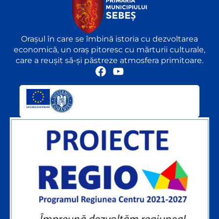
Orașul în care se îmbină istoria cu dezvoltarea
economică, un oraș pitoresc cu mărturii culturale,
care a reușit să-și păstreze atmosfera primitoare.
F
Y
a
o
c
u
e
t
b
u
o
b
o
e
k