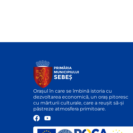
Orașul în care se îmbină istoria cu
dezvoltarea economică, un oraș pitoresc
cu mărturii culturale, care a reușit să-și
păstreze atmosfera primitoare.
F
Y
a
o
c
u