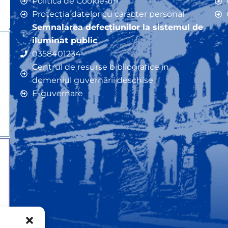
Politica de Cookie-uri
Protecția datelor cu caracter personal
Semnalarea defecțiunilor la sistemul de
iluminat public
0358401234
Centrul de resurse bibliografice în
domeniul guvernării deschise
E-guvernare