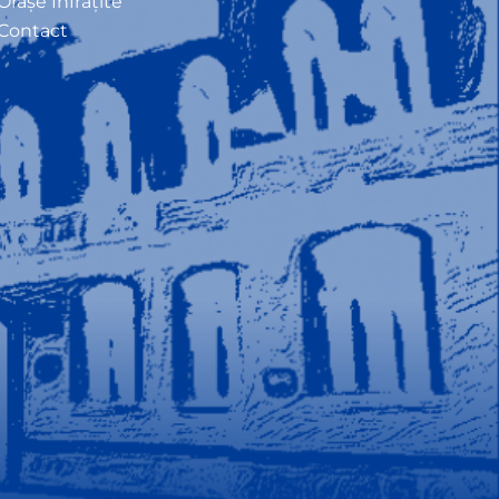
Orașe Înfrățite
Contact