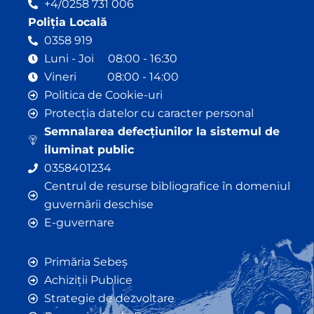
+4/0258 731 006
Poliția Locală
0358 919
Luni - Joi 08:00 - 16:30
Vineri 08:00 - 14:00
Politica de Cookie-uri
Protecția datelor cu caracter personal
Semnalarea defecțiunilor la sistemul de
iluminat public
0358401234
Centrul de resurse bibliografice în domeniul
guvernării deschise
E-guvernare
Primăria Sebeș
Achiziții Publice
Strategie de dezvoltare