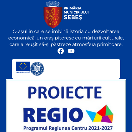
Orașul în care se îmbină istoria cu dezvoltarea
economică, un oraș pitoresc cu mărturii culturale,
care a reușit să-și păstreze atmosfera primitoare.
F
Y
a
o
c
u
e
t
b
u
o
b
o
e
k