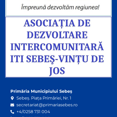
Primăria Municipiului Sebeș
Sebeș. Piața Primăriei, Nr. 1
secretariat@primariasebes.ro
+4/0258 731 004