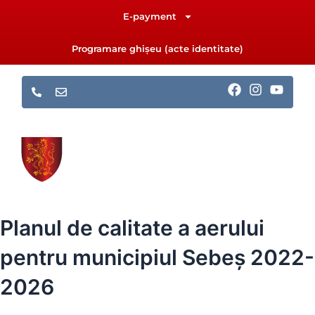
Skip
E-payment
to
content
Programare ghișeu (acte identitate)
F
I
Y
a
n
o
c
s
u
e
t
t
b
a
u
o
g
b
o
r
e
k
a
m
Planul de calitate a aerului
pentru municipiul Sebeș 2022-
2026