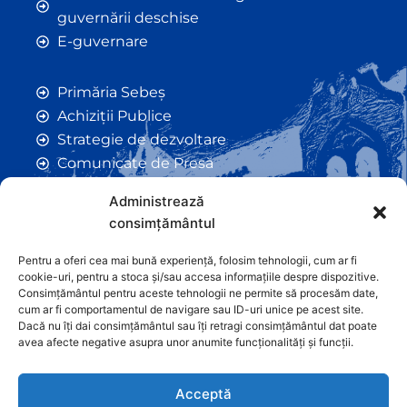
guvernării deschise
E-guvernare
Primăria Sebeș
Achiziții Publice
Strategie de dezvoltare
Comunicate de Presă
Taxe și Impozite Locale
Administrează
Anunțuri
consimțământul
Hotarâri de Consiliu
Certificate de Urbanism
Pentru a oferi cea mai bună experiență, folosim tehnologii, cum ar fi
cookie-uri, pentru a stoca și/sau accesa informațiile despre dispozitive.
Autorizații de Construcții
Consimțământul pentru aceste tehnologii ne permite să procesăm date,
Orașe Înfrățite
cum ar fi comportamentul de navigare sau ID-uri unice pe acest site.
Dacă nu îți dai consimțământul sau îți retragi consimțământul dat poate
Contact
avea afecte negative asupra unor anumite funcționalități și funcții.
Acceptă