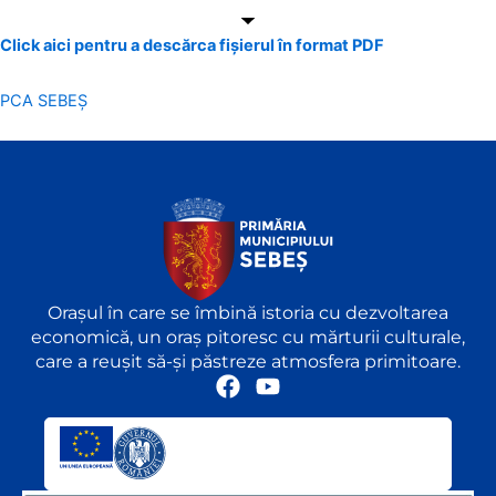
Click aici pentru a descărca fișierul în format PDF
PCA SEBEȘ
Orașul în care se îmbină istoria cu dezvoltarea
economică, un oraș pitoresc cu mărturii culturale,
care a reușit să-și păstreze atmosfera primitoare.
F
Y
a
o
c
u
e
t
b
u