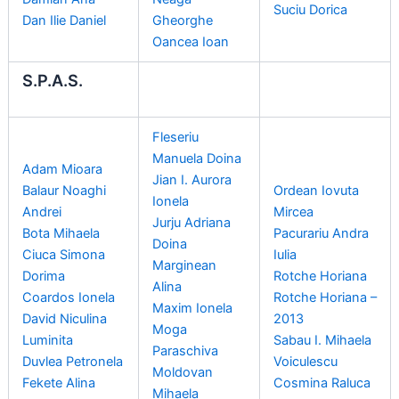
Suciu Dorica
Dan Ilie Daniel
Gheorghe
Oancea Ioan
S.P.A.S.
Fleseriu
Manuela Doina
Adam Mioara
Jian I. Aurora
Balaur Noaghi
Ordean Iovuta
Ionela
Andrei
Mircea
Jurju Adriana
Bota Mihaela
Pacurariu Andra
Doina
Ciuca Simona
Iulia
Marginean
Dorima
Rotche Horiana
Alina
Coardos Ionela
Rotche Horiana –
Maxim Ionela
David Niculina
2013
Moga
Luminita
Sabau I. Mihaela
Paraschiva
Duvlea Petronela
Voiculescu
Moldovan
Fekete Alina
Cosmina Raluca
Mihaela