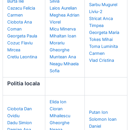
Burta Ilie
Silvia
Sarbu Mugurel
Cazacu Felicia
Laios Aurelian
Liviu-2
Carmen
Meghea Adrian
Stricat Anca
Ciobota Ana
Viorel
Timpea
Coman
Micu Minerva
Georgeta Maria
Georgeta Paula
Mihaltan Ioan
Tokes Mihai
Cozuc Flaviu
Morariu
Toma Luminita
Mircea
Gheorghe
Carmen
Cretiu Leontina
Muntean Ana
Vlad Cristina
Neagu Mihaela
Sofia
Politia locala
Elida Ion
Ciobota Dan
Cioran
Putan Ion
Ovidiu
Mihailescu
Solomon Ioan
Dadu Simion
Gheorghe
Daniel
Damian Ana
Neaga