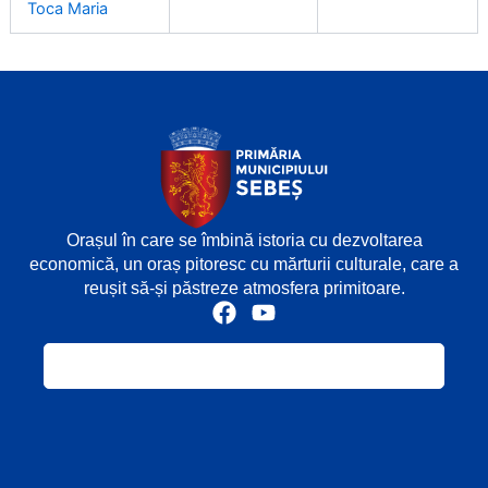
Toca Maria
Orașul în care se îmbină istoria cu dezvoltarea
economică, un oraș pitoresc cu mărturii culturale, care a
reușit să-și păstreze atmosfera primitoare.
F
Y
a
o
c
u
e
t
b
u
o
b
o
e
k