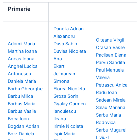
Primarie
Dancila Adrian
Alexandru
Olteanu Virgil
Adamii Maria
Dusa Sabin
Orasan Vasile
Martina Ioana
Duvlea Nicoleta
Paclisan Elena
Ancas Ioana
Ana
Parvu Sandita
Anghel Lucica
Ekart
Paul Manuela
Antonescu
Jelmarean
Valeria
Daniela Maria
Simona
Petrascu Anica
Barbu Gheorghe
Florea Nicoleta
Radu Ioan
Barbu Milica
Groza Sorin
Sadean Mirela
Barbus Maria
Gyalay Carmen
Salau Mariana
Barbus Vasile
Ianculescu
Sarbu Maria
Boca Ioan
Ileana
Rodovica
Bogdan Adrian
Irimie Nicoleta
Sarbu Mugurel
Borz Daniela
Ispir Maria
Liviu-1