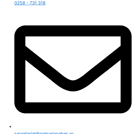
0258 - 731 318
secretariat@primariasebes.ro