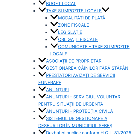
BUGET LOCAL
TAXE ȘI IMPOZITE LOCALE
MODALITĂȚI DE PLATĂ
ZONE FISCALE
LEGISLAȚIE
OBLIGAȚII FISCALE
COMUNICATE – TAXE ȘI IMPOZITE
LOCALE
ASOCIAȚII DE PROPRIETARI
GESTIONAREA CÂINILOR FĂRĂ STĂPÂN
PRESTATORI AVIZAȚI DE SERVICII
FUNERARE
ANUNȚURI
ANUNȚURI – SERVICIUL VOLUNTAR
PENTRU SITUAȚII DE URGENȚĂ
ANUNȚURI – PROTECȚIA CIVILĂ
SISTEMUL DE GESTIONARE A
DEȘEURILOR ÎN MUNICIPIUL SEBEȘ
Dezbateri publice conform H.C.L. 81/2025