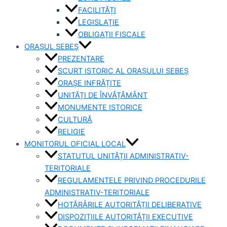
FACILITĂȚI
LEGISLAȚIE
OBLIGAȚII FISCALE
ORAȘUL SEBEȘ
PREZENTARE
SCURT ISTORIC AL ORAȘULUI SEBEȘ
ORAȘE INFRĂȚITE
UNITĂȚI DE ÎNVĂȚĂMÂNT
MONUMENTE ISTORICE
CULTURĂ
RELIGIE
MONITORUL OFICIAL LOCAL
STATUTUL UNITĂȚII ADMINISTRATIV-
TERITORIALE
REGULAMENTELE PRIVIND PROCEDURILE
ADMINISTRATIV-TERITORIALE
HOTĂRÂRILE AUTORITĂȚII DELIBERATIVE
DISPOZIȚIILE AUTORITĂȚII EXECUTIVE