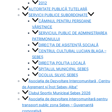
2012
AUTORITATE PUBLICĂ TUTELARĂ
SERVICII PUBLICE SUBORDONATE
CĂMINUL PENTRU PERSOANE
VÂRSTNICE
SERVICIUL PUBLIC DE ADMINISTRAREA
PATRIMONIULUI
DIRECȚIA DE ASISTENȚĂ SOCIALĂ
CENTRUL CULTURAL LUCIAN BLAGA –
SEBEȘ
DIRECȚIA POLIȚIA LOCALĂ
SPITALUL MUNICIPAL SEBEȘ
OCOLUL SILVIC SEBEȘ
Asociația de Dezvoltare Intercomunitară „Centru
de Agrement și Înot Sebeș-Alba”
Clubul Sportiv Municipal Sebeș 2026
Asociația de dezvoltare intercomunitară pentru
transport public zona Sebeș – Guvernanță
corporativă