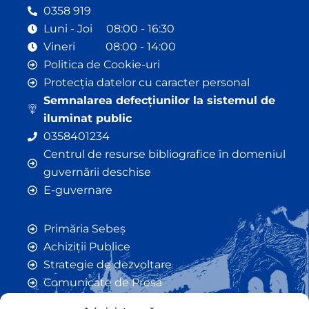
0358 919
Luni - Joi 08:00 - 16:30
Vineri 08:00 - 14:00
Politica de Cookie-uri
Protecția datelor cu caracter personal
Semnalarea defecțiunilor la sistemul de
iluminat public
0358401234
Centrul de resurse bibliografice în domeniul
guvernării deschise
E-guvernare
Primăria Sebeș
Achiziții Publice
Strategie de dezvoltare
Comunicate de Presă
Taxe și Impozite Locale