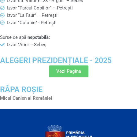
Izvor str. Viilor nr.28 -“Argos” – Sebeș
Izvor “Parcul Copiilor” – Petrești
Izvor “La Faur” – Petrești
Izvor "Colonie" - Petrești
Surse de apă
nepotabilă:
Izvor "Arini" - Sebeș
ALEGERI PREZIDENȚIALE - 2025
Vezi Pagina
RÂPA ROȘIE
Micul Canion al României