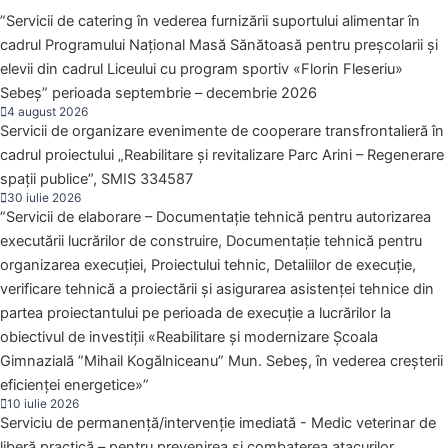
”Servicii de catering în vederea furnizării suportului alimentar în
cadrul Programului Național Masă Sănătoasă pentru preșcolarii și
elevii din cadrul Liceului cu program sportiv «Florin Fleseriu»
Sebeș” perioada septembrie – decembrie 2026
4 august 2026
Servicii de organizare evenimente de cooperare transfrontalieră în
cadrul proiectului „Reabilitare și revitalizare Parc Arini – Regenerare
spații publice”, SMIS 334587
30 iulie 2026
”Servicii de elaborare – Documentație tehnică pentru autorizarea
executării lucrărilor de construire, Documentație tehnică pentru
organizarea execuției, Proiectului tehnic, Detaliilor de execuţie,
verificare tehnică a proiectării şi asigurarea asistenței tehnice din
partea proiectantului pe perioada de execuţie a lucrărilor la
obiectivul de investiţii «Reabilitare și modernizare Școala
Gimnazială ”Mihail Kogălniceanu” Mun. Sebeș, în vederea creșterii
eficienței energetice»”
10 iulie 2026
Serviciu de permanență/intervenție imediată - Medic veterinar de
liberă practică – pentru prevenirea și combaterea atacurilor