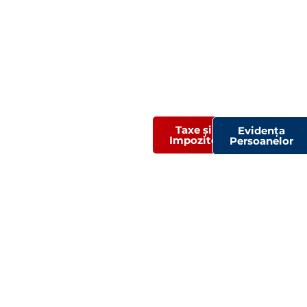
PRIMĂR
Taxe și
Evidența
Impozite
Persoanelor
IA
MUNICI
PIULUI
SEBEȘ