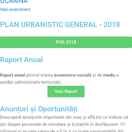
UCRAINA
Vezi eveniment
PLAN URBANISTIC GENERAL - 2018
PUG 2018
Raport Anual
Raport anual
privind starea
economico-socială
și de
mediu
a
unității administrativ-teritoriale.
Vezi Raport
Anunțuri și Oportunități
Descoperă anunțurile importante din oraș și află tot ce trebuie să
știi despre procesele de recrutare și licitațiile în desfășurare. Fii
informat și nu rata șansa de a fi la zi cu toate oportunitățile din