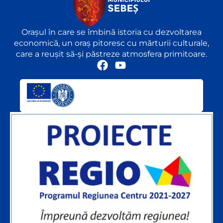
Orașul în care se îmbină istoria cu dezvoltarea
economică, un oraș pitoresc cu mărturii culturale,
care a reușit să-și păstreze atmosfera primitoare.
F
Y
a
o
c
u
e
t
b
u
o
b
o
e
k