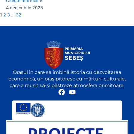
Citește mai mult »
4 decembrie 2025
1
2
3
…
32
Orașul în care se îmbină istoria cu dezvoltarea
economică, un oraș pitoresc cu mărturii culturale,
care a reușit să-și păstreze atmosfera primitoare.
F
Y
a
o
c
u
e
t
b
u
o
b
o
e