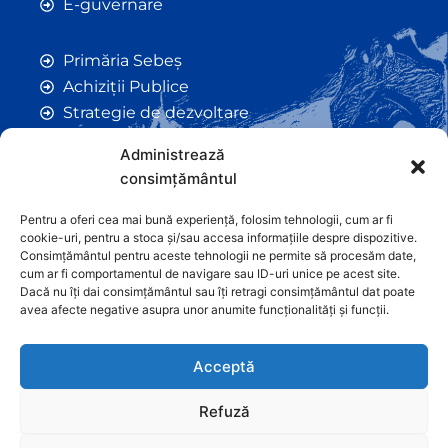
E-guvernare
Primăria Sebeș
Achiziții Publice
Strategie de dezvoltare
Comunicate de Presă
Administrează
Taxe și Impozite Locale
consimțământul
Anunțuri
Hotarâri de Consiliu
Pentru a oferi cea mai bună experiență, folosim tehnologii, cum ar fi
cookie-uri, pentru a stoca și/sau accesa informațiile despre dispozitive.
Certificate de Urbanism
Consimțământul pentru aceste tehnologii ne permite să procesăm date,
Autorizații de Construcții
cum ar fi comportamentul de navigare sau ID-uri unice pe acest site.
Dacă nu îți dai consimțământul sau îți retragi consimțământul dat poate
Orașe Înfrățite
avea afecte negative asupra unor anumite funcționalități și funcții.
Contact
Acceptă
Refuză