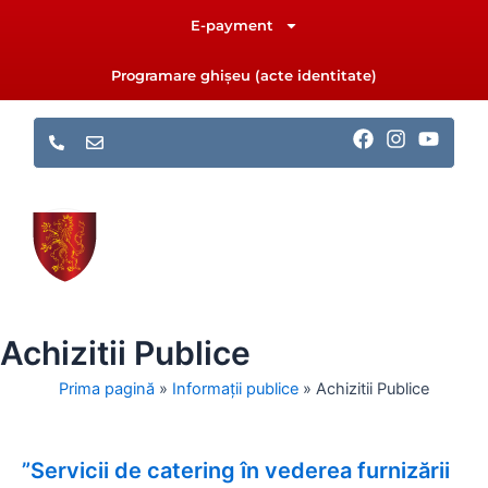
Skip
E-payment
to
content
Programare ghișeu (acte identitate)
F
I
Y
a
n
o
c
s
u
e
t
t
b
a
u
o
g
b
o
r
e
k
a
m
Achizitii Publice
Prima pagină
»
Informații publice
»
Achizitii Publice
”Servicii de catering în vederea furnizării
Page
Page
Page
Page