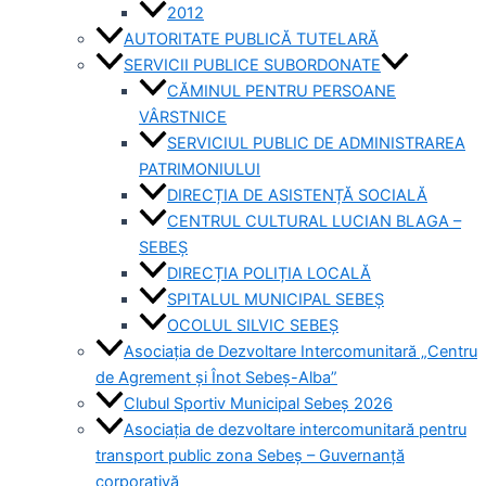
2012
AUTORITATE PUBLICĂ TUTELARĂ
SERVICII PUBLICE SUBORDONATE
CĂMINUL PENTRU PERSOANE
VÂRSTNICE
SERVICIUL PUBLIC DE ADMINISTRAREA
PATRIMONIULUI
DIRECȚIA DE ASISTENȚĂ SOCIALĂ
CENTRUL CULTURAL LUCIAN BLAGA –
SEBEȘ
DIRECȚIA POLIȚIA LOCALĂ
SPITALUL MUNICIPAL SEBEȘ
OCOLUL SILVIC SEBEȘ
Asociația de Dezvoltare Intercomunitară „Centru
de Agrement și Înot Sebeș-Alba”
Clubul Sportiv Municipal Sebeș 2026
Asociația de dezvoltare intercomunitară pentru
transport public zona Sebeș – Guvernanță
corporativă