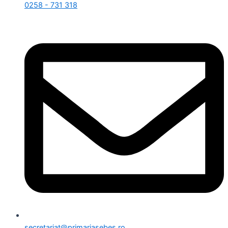
0258 - 731 318
secretariat@primariasebes.ro