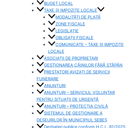
BUGET LOCAL
TAXE ȘI IMPOZITE LOCALE
MODALITĂȚI DE PLATĂ
ZONE FISCALE
LEGISLAȚIE
OBLIGAȚII FISCALE
COMUNICATE – TAXE ȘI IMPOZITE
LOCALE
ASOCIAȚII DE PROPRIETARI
GESTIONAREA CÂINILOR FĂRĂ STĂPÂN
PRESTATORI AVIZAȚI DE SERVICII
FUNERARE
ANUNȚURI
ANUNȚURI – SERVICIUL VOLUNTAR
PENTRU SITUAȚII DE URGENȚĂ
ANUNȚURI – PROTECȚIA CIVILĂ
SISTEMUL DE GESTIONARE A
DEȘEURILOR ÎN MUNICIPIUL SEBEȘ
Dezbateri publice conform H.C.L. 81/2025