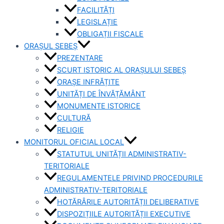
FACILITĂȚI
LEGISLAȚIE
OBLIGAȚII FISCALE
ORAȘUL SEBEȘ
PREZENTARE
SCURT ISTORIC AL ORAȘULUI SEBEȘ
ORAȘE INFRĂȚITE
UNITĂȚI DE ÎNVĂȚĂMÂNT
MONUMENTE ISTORICE
CULTURĂ
RELIGIE
MONITORUL OFICIAL LOCAL
STATUTUL UNITĂȚII ADMINISTRATIV-
TERITORIALE
REGULAMENTELE PRIVIND PROCEDURILE
ADMINISTRATIV-TERITORIALE
HOTĂRÂRILE AUTORITĂȚII DELIBERATIVE
DISPOZIȚIILE AUTORITĂȚII EXECUTIVE