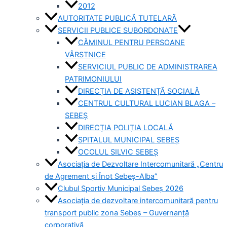
2012
AUTORITATE PUBLICĂ TUTELARĂ
SERVICII PUBLICE SUBORDONATE
CĂMINUL PENTRU PERSOANE
VÂRSTNICE
SERVICIUL PUBLIC DE ADMINISTRAREA
PATRIMONIULUI
DIRECȚIA DE ASISTENȚĂ SOCIALĂ
CENTRUL CULTURAL LUCIAN BLAGA –
SEBEȘ
DIRECȚIA POLIȚIA LOCALĂ
SPITALUL MUNICIPAL SEBEȘ
OCOLUL SILVIC SEBEȘ
Asociația de Dezvoltare Intercomunitară „Centru
de Agrement și Înot Sebeș-Alba”
Clubul Sportiv Municipal Sebeș 2026
Asociația de dezvoltare intercomunitară pentru
transport public zona Sebeș – Guvernanță
corporativă