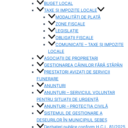
BUGET LOCAL
TAXE ȘI IMPOZITE LOCALE
MODALITĂȚI DE PLATĂ
ZONE FISCALE
LEGISLAȚIE
OBLIGAȚII FISCALE
COMUNICATE – TAXE ȘI IMPOZITE
LOCALE
ASOCIAȚII DE PROPRIETARI
GESTIONAREA CÂINILOR FĂRĂ STĂPÂN
PRESTATORI AVIZAȚI DE SERVICII
FUNERARE
ANUNȚURI
ANUNȚURI – SERVICIUL VOLUNTAR
PENTRU SITUAȚII DE URGENȚĂ
ANUNȚURI – PROTECȚIA CIVILĂ
SISTEMUL DE GESTIONARE A
DEȘEURILOR ÎN MUNICIPIUL SEBEȘ
Dezbateri publice conform H.C.L. 81/2025