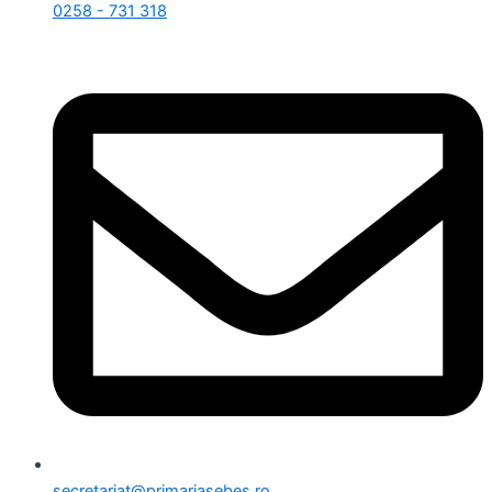
0258 - 731 318
secretariat@primariasebes.ro