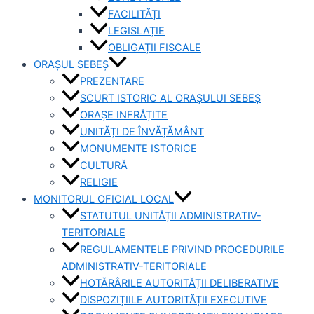
FACILITĂȚI
LEGISLAȚIE
OBLIGAȚII FISCALE
ORAȘUL SEBEȘ
PREZENTARE
SCURT ISTORIC AL ORAȘULUI SEBEȘ
ORAȘE INFRĂȚITE
UNITĂȚI DE ÎNVĂȚĂMÂNT
MONUMENTE ISTORICE
CULTURĂ
RELIGIE
MONITORUL OFICIAL LOCAL
STATUTUL UNITĂȚII ADMINISTRATIV-
TERITORIALE
REGULAMENTELE PRIVIND PROCEDURILE
ADMINISTRATIV-TERITORIALE
HOTĂRÂRILE AUTORITĂȚII DELIBERATIVE
DISPOZIȚIILE AUTORITĂȚII EXECUTIVE