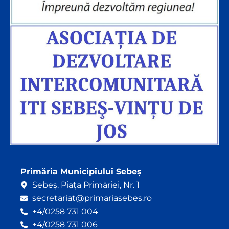
Primăria Municipiului Sebeș
Sebeș. Piața Primăriei, Nr. 1
secretariat@primariasebes.ro
+4/0258 731 004
+4/0258 731 006