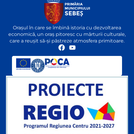
Orașul în care se îmbină istoria cu dezvoltarea
economică, un oraș pitoresc cu mărturii culturale,
care a reușit să-și păstreze atmosfera primitoare.
F
Y
a
o
c
u
e
t
b
u
o
b
o
e
k