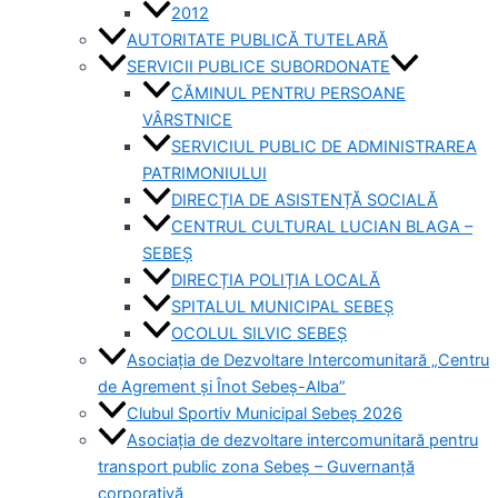
2012
AUTORITATE PUBLICĂ TUTELARĂ
SERVICII PUBLICE SUBORDONATE
CĂMINUL PENTRU PERSOANE
VÂRSTNICE
SERVICIUL PUBLIC DE ADMINISTRAREA
PATRIMONIULUI
DIRECȚIA DE ASISTENȚĂ SOCIALĂ
CENTRUL CULTURAL LUCIAN BLAGA –
SEBEȘ
DIRECȚIA POLIȚIA LOCALĂ
SPITALUL MUNICIPAL SEBEȘ
OCOLUL SILVIC SEBEȘ
Asociația de Dezvoltare Intercomunitară „Centru
de Agrement și Înot Sebeș-Alba”
Clubul Sportiv Municipal Sebeș 2026
Asociația de dezvoltare intercomunitară pentru
transport public zona Sebeș – Guvernanță
corporativă