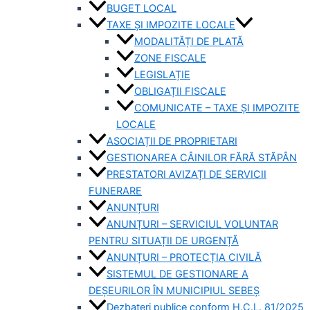
BUGET LOCAL
TAXE ȘI IMPOZITE LOCALE
MODALITĂȚI DE PLATĂ
ZONE FISCALE
LEGISLAȚIE
OBLIGAȚII FISCALE
COMUNICATE – TAXE ȘI IMPOZITE
LOCALE
ASOCIAȚII DE PROPRIETARI
GESTIONAREA CÂINILOR FĂRĂ STĂPÂN
PRESTATORI AVIZAȚI DE SERVICII
FUNERARE
ANUNȚURI
ANUNȚURI – SERVICIUL VOLUNTAR
PENTRU SITUAȚII DE URGENȚĂ
ANUNȚURI – PROTECȚIA CIVILĂ
SISTEMUL DE GESTIONARE A
DEȘEURILOR ÎN MUNICIPIUL SEBEȘ
Dezbateri publice conform H.C.L. 81/2025