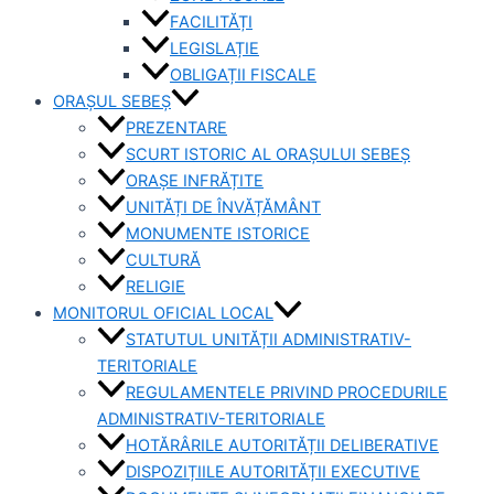
FACILITĂȚI
LEGISLAȚIE
OBLIGAȚII FISCALE
ORAȘUL SEBEȘ
PREZENTARE
SCURT ISTORIC AL ORAȘULUI SEBEȘ
ORAȘE INFRĂȚITE
UNITĂȚI DE ÎNVĂȚĂMÂNT
MONUMENTE ISTORICE
CULTURĂ
RELIGIE
MONITORUL OFICIAL LOCAL
STATUTUL UNITĂȚII ADMINISTRATIV-
TERITORIALE
REGULAMENTELE PRIVIND PROCEDURILE
ADMINISTRATIV-TERITORIALE
HOTĂRÂRILE AUTORITĂȚII DELIBERATIVE
DISPOZIȚIILE AUTORITĂȚII EXECUTIVE