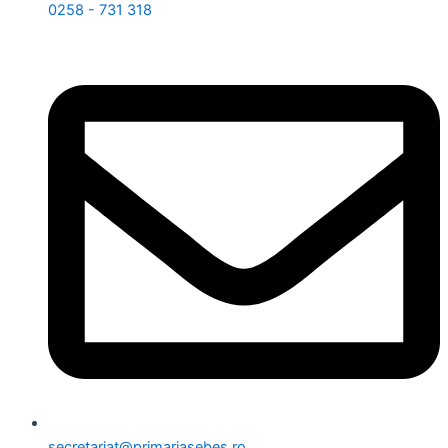
0258 - 731 318
secretariat@primariasebes.ro