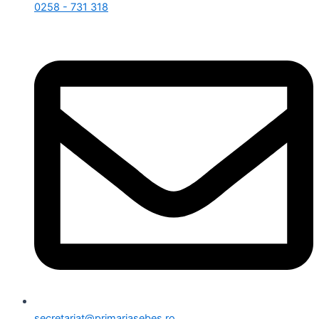
0258 - 731 318
secretariat@primariasebes.ro