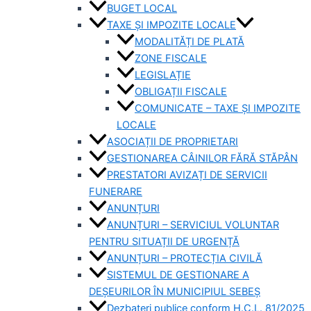
BUGET LOCAL
TAXE ȘI IMPOZITE LOCALE
MODALITĂȚI DE PLATĂ
ZONE FISCALE
LEGISLAȚIE
OBLIGAȚII FISCALE
COMUNICATE – TAXE ȘI IMPOZITE
LOCALE
ASOCIAȚII DE PROPRIETARI
GESTIONAREA CÂINILOR FĂRĂ STĂPÂN
PRESTATORI AVIZAȚI DE SERVICII
FUNERARE
ANUNȚURI
ANUNȚURI – SERVICIUL VOLUNTAR
PENTRU SITUAȚII DE URGENȚĂ
ANUNȚURI – PROTECȚIA CIVILĂ
SISTEMUL DE GESTIONARE A
DEȘEURILOR ÎN MUNICIPIUL SEBEȘ
Dezbateri publice conform H.C.L. 81/2025