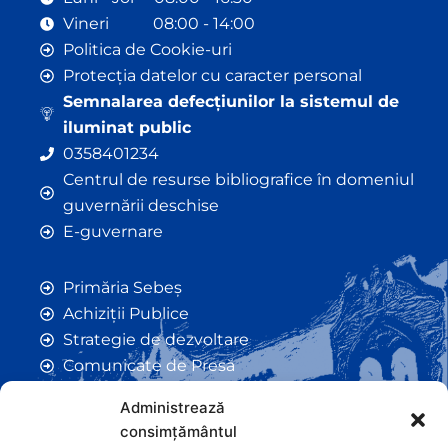
Vineri 08:00 - 14:00
Politica de Cookie-uri
Protecția datelor cu caracter personal
Semnalarea defecțiunilor la sistemul de
iluminat public
0358401234
Centrul de resurse bibliografice în domeniul
guvernării deschise
E-guvernare
Primăria Sebeș
Achiziții Publice
Strategie de dezvoltare
Comunicate de Presă
Taxe și Impozite Locale
Administrează
Anunțuri
consimțământul
Hotarâri de Consiliu