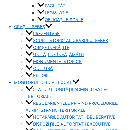
FACILITĂȚI
LEGISLAȚIE
OBLIGAȚII FISCALE
ORAȘUL SEBEȘ
PREZENTARE
SCURT ISTORIC AL ORAȘULUI SEBEȘ
ORAȘE INFRĂȚITE
UNITĂȚI DE ÎNVĂȚĂMÂNT
MONUMENTE ISTORICE
CULTURĂ
RELIGIE
MONITORUL OFICIAL LOCAL
STATUTUL UNITĂȚII ADMINISTRATIV-
TERITORIALE
REGULAMENTELE PRIVIND PROCEDURILE
ADMINISTRATIV-TERITORIALE
HOTĂRÂRILE AUTORITĂȚII DELIBERATIVE
DISPOZIȚIILE AUTORITĂȚII EXECUTIVE