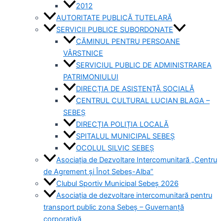
2012
AUTORITATE PUBLICĂ TUTELARĂ
SERVICII PUBLICE SUBORDONATE
CĂMINUL PENTRU PERSOANE
VÂRSTNICE
SERVICIUL PUBLIC DE ADMINISTRAREA
PATRIMONIULUI
DIRECȚIA DE ASISTENȚĂ SOCIALĂ
CENTRUL CULTURAL LUCIAN BLAGA –
SEBEȘ
DIRECȚIA POLIȚIA LOCALĂ
SPITALUL MUNICIPAL SEBEȘ
OCOLUL SILVIC SEBEȘ
Asociația de Dezvoltare Intercomunitară „Centru
de Agrement și Înot Sebeș-Alba”
Clubul Sportiv Municipal Sebeș 2026
Asociația de dezvoltare intercomunitară pentru
transport public zona Sebeș – Guvernanță
corporativă