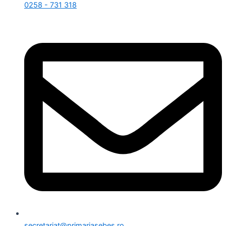
0258 - 731 318
secretariat@primariasebes.ro