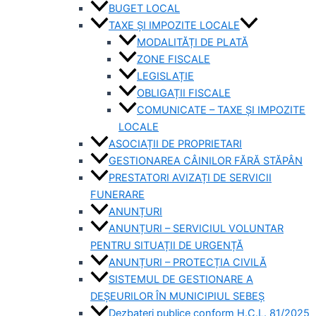
BUGET LOCAL
TAXE ȘI IMPOZITE LOCALE
MODALITĂȚI DE PLATĂ
ZONE FISCALE
LEGISLAȚIE
OBLIGAȚII FISCALE
COMUNICATE – TAXE ȘI IMPOZITE
LOCALE
ASOCIAȚII DE PROPRIETARI
GESTIONAREA CÂINILOR FĂRĂ STĂPÂN
PRESTATORI AVIZAȚI DE SERVICII
FUNERARE
ANUNȚURI
ANUNȚURI – SERVICIUL VOLUNTAR
PENTRU SITUAȚII DE URGENȚĂ
ANUNȚURI – PROTECȚIA CIVILĂ
SISTEMUL DE GESTIONARE A
DEȘEURILOR ÎN MUNICIPIUL SEBEȘ
Dezbateri publice conform H.C.L. 81/2025