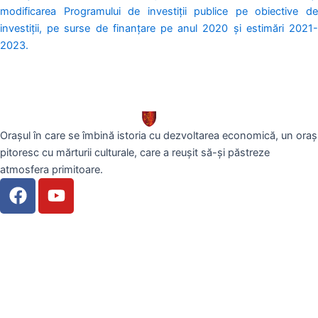
modificarea Programului de investiții publice pe obiective de
investiții, pe surse de finanțare pe anul 2020 și estimări 2021-
2023.
Orașul în care se îmbină istoria cu dezvoltarea economică, un oraș
pitoresc cu mărturii culturale, care a reușit să-și păstreze
atmosfera primitoare.
F
Y
a
o
c
u
e
t
b
u
o
b
o
e
k