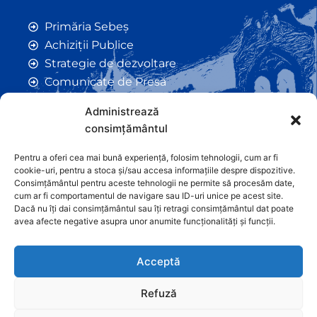
Primăria Sebeș
Achiziții Publice
Strategie de dezvoltare
Comunicate de Presă
Taxe și Impozite Locale
Administrează
Anunțuri
consimțământul
Hotarâri de Consiliu
Certificate de Urbanism
Pentru a oferi cea mai bună experiență, folosim tehnologii, cum ar fi
cookie-uri, pentru a stoca și/sau accesa informațiile despre dispozitive.
Autorizații de Construcții
Consimțământul pentru aceste tehnologii ne permite să procesăm date,
Orașe Înfrățite
cum ar fi comportamentul de navigare sau ID-uri unice pe acest site.
Dacă nu îți dai consimțământul sau îți retragi consimțământul dat poate
Contact
avea afecte negative asupra unor anumite funcționalități și funcții.
Acceptă
Refuză