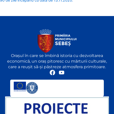
90 de zile începând cu data de 13.11.2020.
Orașul în care se îmbină istoria cu dezvoltarea
economică, un oraș pitoresc cu mărturii culturale,
care a reușit să-și păstreze atmosfera primitoare.
F
Y
a
o
c
u
e
t
b
u
o
b
o
e
k