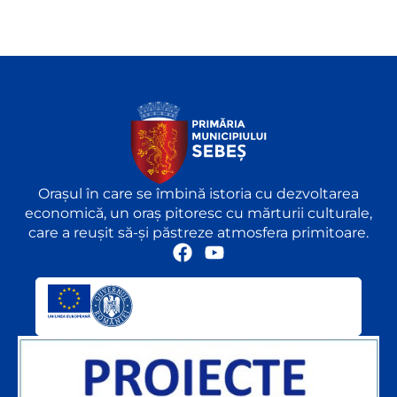
Orașul în care se îmbină istoria cu dezvoltarea
economică, un oraș pitoresc cu mărturii culturale,
care a reușit să-și păstreze atmosfera primitoare.
F
Y
a
o
c
u
e
t
b
u
o
b
o
e
k