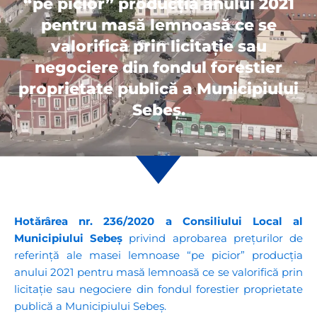
“pe picior” producția anului 2021
pentru masă lemnoasă ce se
valorifică prin licitație sau
negociere din fondul forestier
proprietate publică a Municipiului
Sebeș.
Hotărârea nr.
236/2020
a Consiliului Local al
Municipiului Sebeș
privind aprobarea prețurilor de
referință ale masei lemnoase “pe picior” producția
anului 2021 pentru masă lemnoasă ce se valorifică prin
licitație sau negociere din fondul forestier proprietate
publică a Municipiului Sebeș.