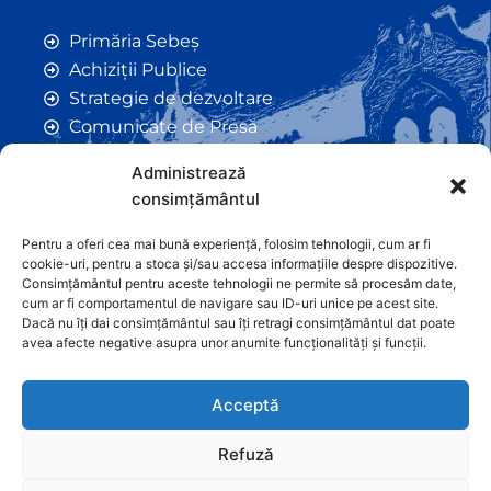
Primăria Sebeș
Achiziții Publice
Strategie de dezvoltare
Comunicate de Presă
Taxe și Impozite Locale
Administrează
Anunțuri
consimțământul
Hotarâri de Consiliu
Certificate de Urbanism
Pentru a oferi cea mai bună experiență, folosim tehnologii, cum ar fi
cookie-uri, pentru a stoca și/sau accesa informațiile despre dispozitive.
Autorizații de Construcții
Consimțământul pentru aceste tehnologii ne permite să procesăm date,
Orașe Înfrățite
cum ar fi comportamentul de navigare sau ID-uri unice pe acest site.
Dacă nu îți dai consimțământul sau îți retragi consimțământul dat poate
Contact
avea afecte negative asupra unor anumite funcționalități și funcții.
Acceptă
Refuză