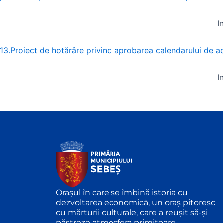
I
13.Proiect de hotărâre privind aprobarea calendarului de act
I
Orașul în care se îmbină istoria cu
dezvoltarea economică, un oraș pitoresc
cu mărturii culturale, care a reușit să-și
păstreze atmosfera primitoare.