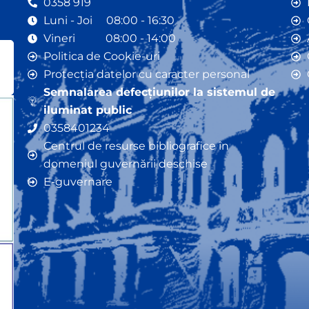
0358 919
Luni - Joi 08:00 - 16:30
Vineri 08:00 - 14:00
Politica de Cookie-uri
Protecția datelor cu caracter personal
Semnalarea defecțiunilor la sistemul de
iluminat public
0358401234
Centrul de resurse bibliografice în
domeniul guvernării deschise
E-guvernare