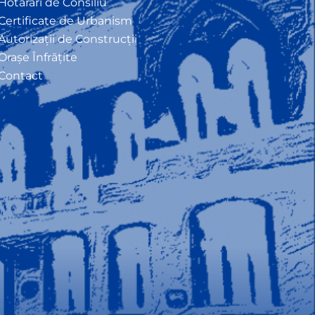
Hotarâri de Consiliu
Certificate de Urbanism
Autorizații de Construcții
Orașe Înfrățite
Contact