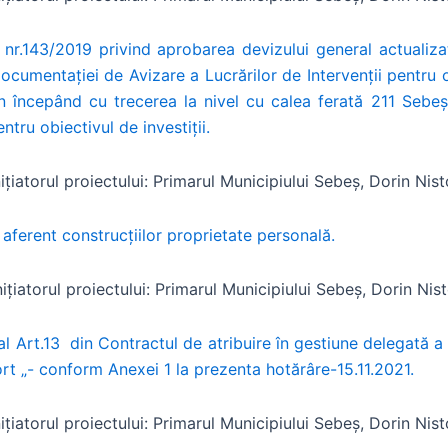
nr.143/2019 privind aprobarea devizului general actualizat
cumentației de Avizare a Lucrărilor de Intervenții pentru obi
on începând cu trecerea la nivel cu calea ferată 211 Sebe
tru obiectivul de investiții.
nițiatorul proiectului: Primarul Municipiului Sebeș, Dorin Nist
aferent construcțiilor proprietate personală.
ițiatorul proiectului: Primarul Municipiului Sebeș, Dorin Nis
 al Art.13 din Contractul de atribuire în gestiune delegată a
ort „- conform Anexei 1 la prezenta hotărâre-15.11.2021.
nițiatorul proiectului: Primarul Municipiului Sebeș, Dorin Nist