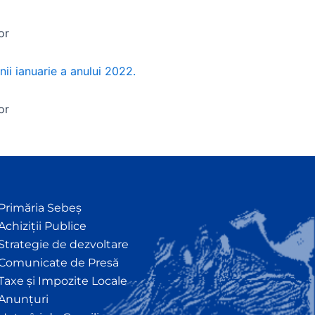
or
nii ianuarie a anului 2022.
or
Primăria Sebeș
Achiziții Publice
Strategie de dezvoltare
Comunicate de Presă
Taxe și Impozite Locale
Anunțuri