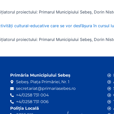
nițiatorul proiectului: Primarul Municipiului Sebeș, Dorin Nist
ivități cultural-educative care se vor desfăşura în cursul lu
nițiatorul proiectului: Primarul Municipiului Sebeș, Dorin Nist
Primăria Municipiului Sebeș
Sebeș. Piața Primăriei, Nr. 1
secretariat@primariasebes.ro
+4/0258 731 004
+4/0258 731 006
Poliția Locală