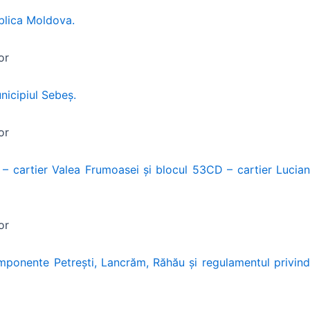
ublica Moldova.
or
nicipiul Sebeș.
or
AB – cartier Valea Frumoasei și blocul 53CD – cartier Lucian
or
componente Petrești, Lancrăm, Răhău și regulamentul privind