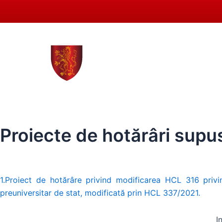
Skip
to
content
0258 - 731 318
secreta
ACASĂ
PRIMĂRIA SEBEȘ
CONSIL
Proiecte de hotărâri supus
1.Proiect de hotărâre privind modificarea HCL 316 privi
preuniversitar de stat, modificată prin HCL 337/2021.
I