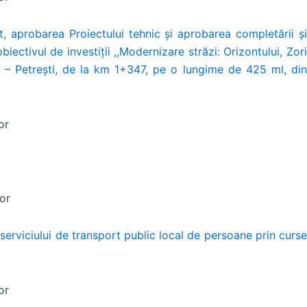
, aprobarea Proiectului tehnic și aprobarea completării și
ectivul de investiții ,,Modernizare străzi: Orizontului, Zori
ș – Petrești, de la km 1+347, pe o lungime de 425 ml, din
or
tor
 serviciului de transport public local de persoane prin curse
or