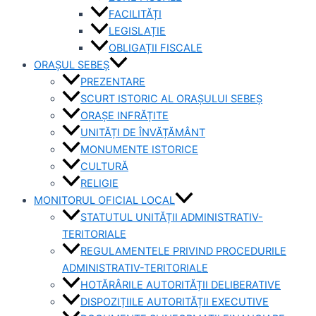
FACILITĂȚI
LEGISLAȚIE
OBLIGAȚII FISCALE
ORAȘUL SEBEȘ
PREZENTARE
SCURT ISTORIC AL ORAȘULUI SEBEȘ
ORAȘE INFRĂȚITE
UNITĂȚI DE ÎNVĂȚĂMÂNT
MONUMENTE ISTORICE
CULTURĂ
RELIGIE
MONITORUL OFICIAL LOCAL
STATUTUL UNITĂȚII ADMINISTRATIV-
TERITORIALE
REGULAMENTELE PRIVIND PROCEDURILE
ADMINISTRATIV-TERITORIALE
HOTĂRÂRILE AUTORITĂȚII DELIBERATIVE
DISPOZIȚIILE AUTORITĂȚII EXECUTIVE