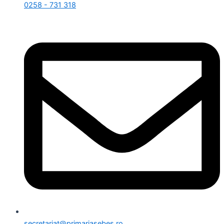
0258 - 731 318
secretariat@primariasebes.ro