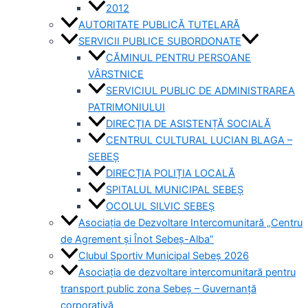
2012
AUTORITATE PUBLICĂ TUTELARĂ
SERVICII PUBLICE SUBORDONATE
CĂMINUL PENTRU PERSOANE
VÂRSTNICE
SERVICIUL PUBLIC DE ADMINISTRAREA
PATRIMONIULUI
DIRECȚIA DE ASISTENȚĂ SOCIALĂ
CENTRUL CULTURAL LUCIAN BLAGA –
SEBEȘ
DIRECȚIA POLIȚIA LOCALĂ
SPITALUL MUNICIPAL SEBEȘ
OCOLUL SILVIC SEBEȘ
Asociația de Dezvoltare Intercomunitară „Centru
de Agrement și Înot Sebeș-Alba”
Clubul Sportiv Municipal Sebeș 2026
Asociația de dezvoltare intercomunitară pentru
transport public zona Sebeș – Guvernanță
corporativă