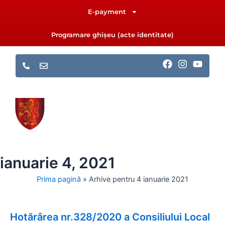
Skip
E-payment
to
content
Programare ghișeu (acte identitate)
F
I
Y
a
n
o
c
s
u
e
t
t
b
a
u
o
g
b
o
r
e
k
a
m
ianuarie 4, 2021
Prima pagină
»
Arhive pentru 4 ianuarie 2021
Hotărârea nr.328/2020 a Consiliului Local
Page
Page
Page
Page