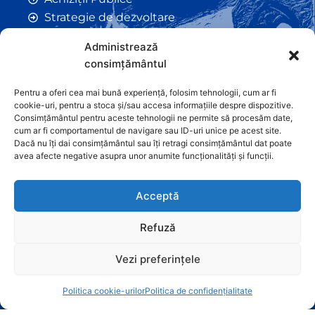
Strategie de dezvoltare
Comunicate de Presă
Administrează
Taxe și Impozite Locale
consimțământul
Anunțuri
Hotarâri de Consiliu
Pentru a oferi cea mai bună experiență, folosim tehnologii, cum ar fi
cookie-uri, pentru a stoca și/sau accesa informațiile despre dispozitive.
Certificate de Urbanism
Consimțământul pentru aceste tehnologii ne permite să procesăm date,
Autorizații de Construcții
cum ar fi comportamentul de navigare sau ID-uri unice pe acest site.
Dacă nu îți dai consimțământul sau îți retragi consimțământul dat poate
Orașe Înfrățite
avea afecte negative asupra unor anumite funcționalități și funcții.
Contact
Acceptă
Refuză
Vezi preferințele
Graficã și dezvoltare website
Politica cookie-urilor
Politica de confidențialitate