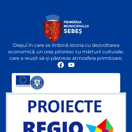
Orașul în care se îmbină istoria cu dezvoltarea
economică, un oraș pitoresc cu mărturii culturale,
care a reușit să-și păstreze atmosfera primitoare.
F
Y
a
o
c
u
e
t
b
u
o
b
o
e
k