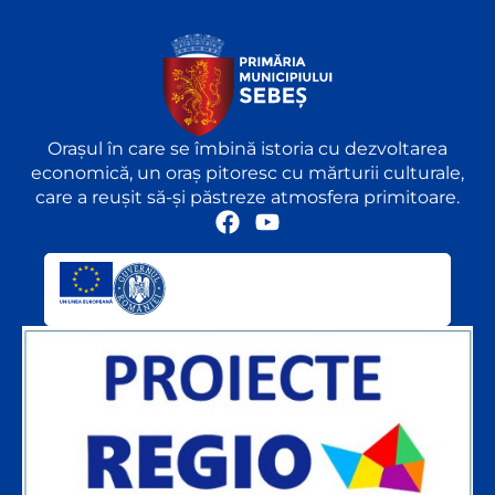
Orașul în care se îmbină istoria cu dezvoltarea
economică, un oraș pitoresc cu mărturii culturale,
care a reușit să-și păstreze atmosfera primitoare.
F
Y
a
o
c
u
e
t
b
u
o
b
o
e
k