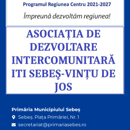
Primăria Municipiului Sebeș
Sebeș. Piața Primăriei, Nr. 1
secretariat@primariasebes.ro