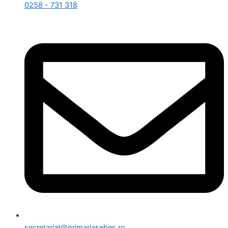
0258 - 731 318
secretariat@primariasebes.ro