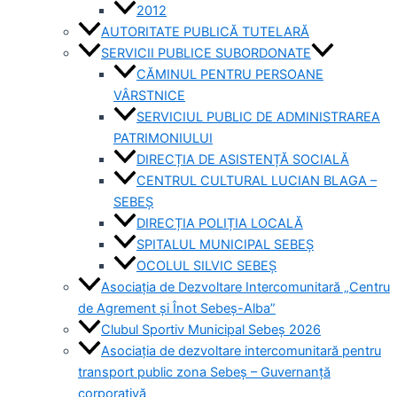
2012
AUTORITATE PUBLICĂ TUTELARĂ
SERVICII PUBLICE SUBORDONATE
CĂMINUL PENTRU PERSOANE
VÂRSTNICE
SERVICIUL PUBLIC DE ADMINISTRAREA
PATRIMONIULUI
DIRECȚIA DE ASISTENȚĂ SOCIALĂ
CENTRUL CULTURAL LUCIAN BLAGA –
SEBEȘ
DIRECȚIA POLIȚIA LOCALĂ
SPITALUL MUNICIPAL SEBEȘ
OCOLUL SILVIC SEBEȘ
Asociația de Dezvoltare Intercomunitară „Centru
de Agrement și Înot Sebeș-Alba”
Clubul Sportiv Municipal Sebeș 2026
Asociația de dezvoltare intercomunitară pentru
transport public zona Sebeș – Guvernanță
corporativă