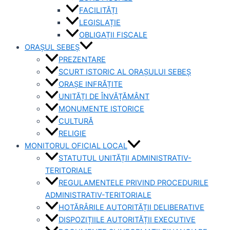
FACILITĂȚI
LEGISLAȚIE
OBLIGAȚII FISCALE
ORAȘUL SEBEȘ
PREZENTARE
SCURT ISTORIC AL ORAȘULUI SEBEȘ
ORAȘE INFRĂȚITE
UNITĂȚI DE ÎNVĂȚĂMÂNT
MONUMENTE ISTORICE
CULTURĂ
RELIGIE
MONITORUL OFICIAL LOCAL
STATUTUL UNITĂȚII ADMINISTRATIV-
TERITORIALE
REGULAMENTELE PRIVIND PROCEDURILE
ADMINISTRATIV-TERITORIALE
HOTĂRÂRILE AUTORITĂȚII DELIBERATIVE
DISPOZIȚIILE AUTORITĂȚII EXECUTIVE