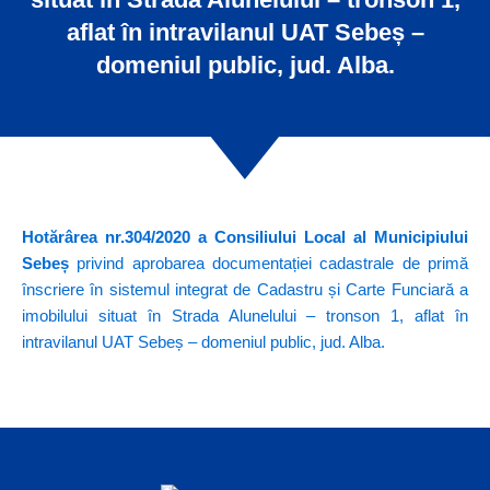
aflat în intravilanul UAT Sebeș –
domeniul public, jud. Alba.
Hotărârea nr.304/2020 a Consiliului Local al Municipiului
Sebeș
privind aprobarea documentației cadastrale de primă
înscriere în sistemul integrat de Cadastru și Carte Funciară a
imobilului situat în Strada Alunelului – tronson 1, aflat în
intravilanul UAT Sebeș – domeniul public, jud. Alba.