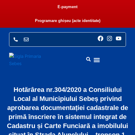
Skip
E-payment
to
content
Programare ghișeu (acte identitate)
F
I
Y
a
n
o
c
s
u
e
t
t
b
a
u
o
g
b
o
r
e
k
a
PRIMĂRIA SEBEȘ
CONSILIUL LOCAL
E-ADMINISTRAȚIE
MONITORUL OFICIAL LOCAL
m
Hotărârea nr.304/2020 a Consiliului
Local al Municipiului Sebeș privind
aprobarea documentației cadastrale de
primă înscriere în sistemul integrat de
Cadastru și Carte Funciară a imobilului
situat în Strada Alunelului – tronson 1,