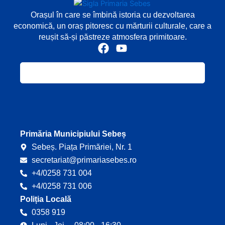
Orașul în care se îmbină istoria cu dezvoltarea
economică, un oraș pitoresc cu mărturii culturale, care a
reușit să-și păstreze atmosfera primitoare.
F
Y
a
o
c
u
e
t
b
u
o
b
o
e
k
Primăria Municipiului Sebeș
Sebeș. Piața Primăriei, Nr. 1
secretariat@primariasebes.ro
+4/0258 731 004
+4/0258 731 006
Poliția Locală
0358 919