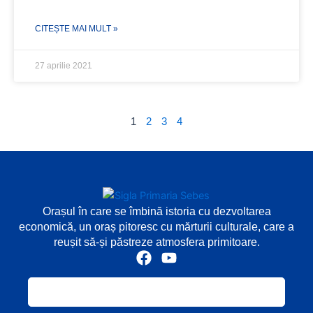
CITEȘTE MAI MULT »
27 aprilie 2021
1
2
3
4
Orașul în care se îmbină istoria cu dezvoltarea
economică, un oraș pitoresc cu mărturii culturale, care a
reușit să-și păstreze atmosfera primitoare.
F
Y
a
o
c
u
e
t