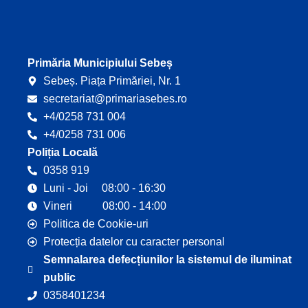
b
u
o
b
o
e
k
Primăria Municipiului Sebeș
Sebeș. Piața Primăriei, Nr. 1
secretariat@primariasebes.ro
+4/0258 731 004
+4/0258 731 006
Poliția Locală
0358 919
Luni - Joi 08:00 - 16:30
Vineri 08:00 - 14:00
Politica de Cookie-uri
Protecția datelor cu caracter personal
Semnalarea defecțiunilor la sistemul de iluminat
public
0358401234