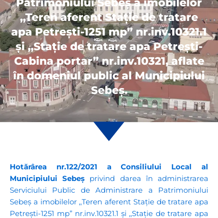
Patrimoniului Sebeș a imobilelor
,,Teren aferent Stație de tratare
apa Petrești-1251 mp” nr.inv.10321.1
și ,,Stație de tratare apa Petrești-
Cabina portar” nr.inv.10321, aflate
în domeniul public al Municipiului
Sebeș.
Hotărârea nr.122/2021 a Consiliului Local al
Municipiului Sebeș
privind darea în administrarea
Serviciului Public de Administrare a Patrimoniului
Sebeș a imobilelor ,,Teren aferent Stație de tratare apa
Petrești-1251 mp” nr.inv.10321.1 și ,,Stație de tratare apa