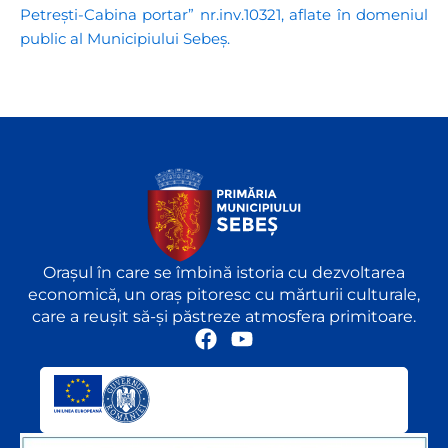
Petrești-Cabina portar” nr.inv.10321, aflate în domeniul
public al Municipiului Sebeș.
Orașul în care se îmbină istoria cu dezvoltarea
economică, un oraș pitoresc cu mărturii culturale,
care a reușit să-și păstreze atmosfera primitoare.
F
Y
a
o
c
u
e
t
b
u