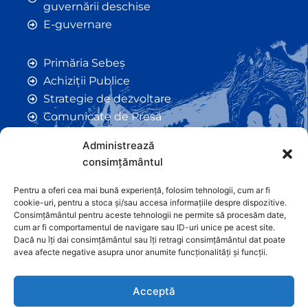
guvernării deschise
E-guvernare
Primăria Sebeș
Achiziții Publice
Strategie de dezvoltare
Comunicate de Presă
Taxe și Impozite Locale
Administrează
Anunțuri
consimțământul
Hotarâri de Consiliu
Certificate de Urbanism
Pentru a oferi cea mai bună experiență, folosim tehnologii, cum ar fi
cookie-uri, pentru a stoca și/sau accesa informațiile despre dispozitive.
Autorizații de Construcții
Consimțământul pentru aceste tehnologii ne permite să procesăm date,
Orașe Înfrățite
cum ar fi comportamentul de navigare sau ID-uri unice pe acest site.
Dacă nu îți dai consimțământul sau îți retragi consimțământul dat poate
Contact
avea afecte negative asupra unor anumite funcționalități și funcții.
Acceptă