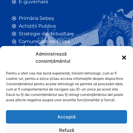
E-guvernare
Primăria Sebeș
Achiziții Publice
Strategie de dezvoltare
Comunicate de Presă
Taxe și Impozite Locale
Administrează
Anunțuri
consimțământul
Hotarâri de Consiliu
Certificate de Urbanism
Pentru a oferi cea mai bună experiență, folosim tehnologii, cum ar fi
cookie-uri, pentru a stoca și/sau accesa informațiile despre dispozitive.
Autorizații de Construcții
Consimțământul pentru aceste tehnologii ne permite să procesăm date,
Orașe Înfrățite
cum ar fi comportamentul de navigare sau ID-uri unice pe acest site.
Dacă nu îți dai consimțământul sau îți retragi consimțământul dat poate
Contact
avea afecte negative asupra unor anumite funcționalități și funcții.
Acceptă
Refuză