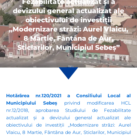
Fezabilitate actualizat și a
devizului general actualizat ale
obiectivului de investiții
,,Modernizare străzi: Aurel Vlaicu,
8 Martie, Fântâna de Aur,
Sticlarilor, Municipiul Sebeș”
Hotărârea nr.120/2021 a Consiliului Local al
Municipiului Sebeș
privind modificarea HCL
nr.12/2018, aprobarea Studiului de Fezabilitate
actualizat și a devizului general actualizat ale
obiectivului de investiții ,,Modernizare străzi: Aurel
Vlaicu, 8 Martie, Fântâna de Aur, Sticlarilor, Municipiul