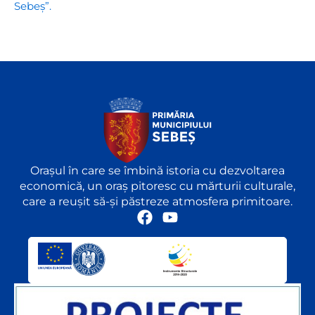
Sebeș”.
Orașul în care se îmbină istoria cu dezvoltarea
economică, un oraș pitoresc cu mărturii culturale,
care a reușit să-și păstreze atmosfera primitoare.
F
Y
a
o
c
u
e
t
b
u
o
b
o
e