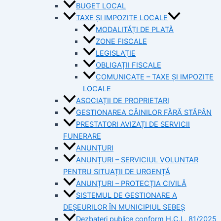
BUGET LOCAL
TAXE ȘI IMPOZITE LOCALE
MODALITĂȚI DE PLATĂ
ZONE FISCALE
LEGISLAȚIE
OBLIGAȚII FISCALE
COMUNICATE – TAXE ȘI IMPOZITE
LOCALE
ASOCIAȚII DE PROPRIETARI
GESTIONAREA CÂINILOR FĂRĂ STĂPÂN
PRESTATORI AVIZAȚI DE SERVICII
FUNERARE
ANUNȚURI
ANUNȚURI – SERVICIUL VOLUNTAR
PENTRU SITUAȚII DE URGENȚĂ
ANUNȚURI – PROTECȚIA CIVILĂ
SISTEMUL DE GESTIONARE A
DEȘEURILOR ÎN MUNICIPIUL SEBEȘ
Dezbateri publice conform H.C.L. 81/2025