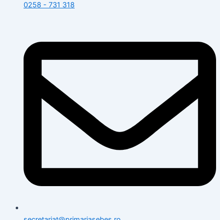
0258 - 731 318
secretariat@primariasebes.ro