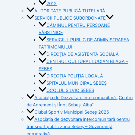
2012
AUTORITATE PUBLICĂ TUTELARĂ
SERVICII PUBLICE SUBORDONATE
CĂMINUL PENTRU PERSOANE
VÂRSTNICE
SERVICIUL PUBLIC DE ADMINISTRAREA
PATRIMONIULUI
DIRECȚIA DE ASISTENȚĂ SOCIALĂ
CENTRUL CULTURAL LUCIAN BLAGA –
SEBEȘ
DIRECȚIA POLIȚIA LOCALĂ
SPITALUL MUNICIPAL SEBEȘ
OCOLUL SILVIC SEBEȘ
Asociația de Dezvoltare Intercomunitară „Centru
de Agrement și Înot Sebeș-Alba”
Clubul Sportiv Municipal Sebeș 2026
Asociația de dezvoltare intercomunitară pentru
transport public zona Sebeș – Guvernanță
corporativă