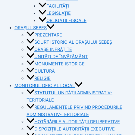
FACILITĂȚI
LEGISLAȚIE
OBLIGAȚII FISCALE
ORAȘUL SEBEȘ
PREZENTARE
SCURT ISTORIC AL ORAȘULUI SEBEȘ
ORAȘE INFRĂȚITE
UNITĂȚI DE ÎNVĂȚĂMÂNT
MONUMENTE ISTORICE
CULTURĂ
RELIGIE
MONITORUL OFICIAL LOCAL
STATUTUL UNITĂȚII ADMINISTRATIV-
TERITORIALE
REGULAMENTELE PRIVIND PROCEDURILE
ADMINISTRATIV-TERITORIALE
HOTĂRÂRILE AUTORITĂȚII DELIBERATIVE
DISPOZIȚIILE AUTORITĂȚII EXECUTIVE