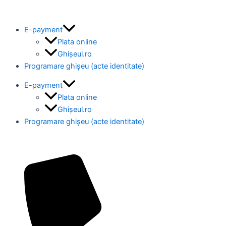
Skip
to
E-payment
content
Plata online
Ghișeul.ro
Programare ghișeu (acte identitate)
E-payment
Plata online
Ghișeul.ro
Programare ghișeu (acte identitate)