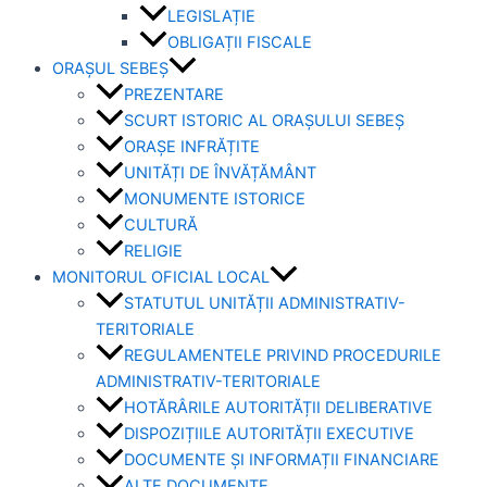
LEGISLAȚIE
OBLIGAȚII FISCALE
ORAȘUL SEBEȘ
PREZENTARE
SCURT ISTORIC AL ORAȘULUI SEBEȘ
ORAȘE INFRĂȚITE
UNITĂȚI DE ÎNVĂȚĂMÂNT
MONUMENTE ISTORICE
CULTURĂ
RELIGIE
MONITORUL OFICIAL LOCAL
STATUTUL UNITĂȚII ADMINISTRATIV-
TERITORIALE
REGULAMENTELE PRIVIND PROCEDURILE
ADMINISTRATIV-TERITORIALE
HOTĂRÂRILE AUTORITĂȚII DELIBERATIVE
DISPOZIȚIILE AUTORITĂȚII EXECUTIVE
DOCUMENTE ȘI INFORMAȚII FINANCIARE
ALTE DOCUMENTE