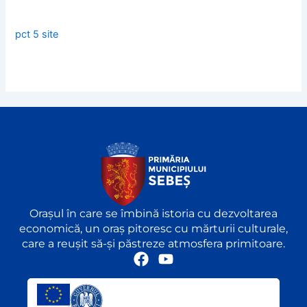
pct 5 site
Orașul în care se îmbină istoria cu dezvoltarea
economică, un oraș pitoresc cu mărturii culturale,
care a reușit să-și păstreze atmosfera primitoare.
F
Y
a
o
c
u
e
t