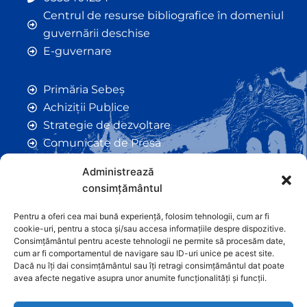
Centrul de resurse bibliografice în domeniul
guvernării deschise
E-guvernare
Primăria Sebeș
Achiziții Publice
Strategie de dezvoltare
Comunicate de Presă
Taxe și Impozite Locale
Administrează
Anunțuri
consimțământul
Hotarâri de Consiliu
Certificate de Urbanism
Pentru a oferi cea mai bună experiență, folosim tehnologii, cum ar fi
cookie-uri, pentru a stoca și/sau accesa informațiile despre dispozitive.
Autorizații de Construcții
Consimțământul pentru aceste tehnologii ne permite să procesăm date,
Orașe Înfrățite
cum ar fi comportamentul de navigare sau ID-uri unice pe acest site.
Dacă nu îți dai consimțământul sau îți retragi consimțământul dat poate
Contact
avea afecte negative asupra unor anumite funcționalități și funcții.