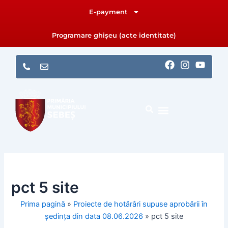
Skip
E-payment
to
content
Programare ghișeu (acte identitate)
F
I
Y
a
n
o
c
s
u
e
t
t
b
a
u
o
g
b
o
r
e
k
a
m
pct 5 site
Prima pagină
»
Proiecte de hotărâri supuse aprobării în
ședința din data 08.06.2026
»
pct 5 site