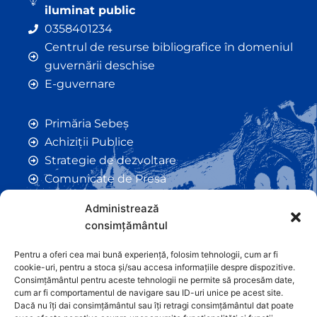
iluminat public
0358401234
Centrul de resurse bibliografice în domeniul
guvernării deschise
E-guvernare
Primăria Sebeș
Achiziții Publice
Strategie de dezvoltare
Comunicate de Presă
Taxe și Impozite Locale
Administrează
Anunțuri
consimțământul
Hotarâri de Consiliu
Certificate de Urbanism
Pentru a oferi cea mai bună experiență, folosim tehnologii, cum ar fi
cookie-uri, pentru a stoca și/sau accesa informațiile despre dispozitive.
Autorizații de Construcții
Consimțământul pentru aceste tehnologii ne permite să procesăm date,
Orașe Înfrățite
cum ar fi comportamentul de navigare sau ID-uri unice pe acest site.
Dacă nu îți dai consimțământul sau îți retragi consimțământul dat poate
Contact