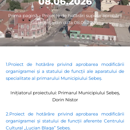
08.06.2026
Prima pagină
»
Proiecte de hotărâri supuse aprobării
în ședința din data 08.06.2026
1.Proiect de hotărâre privind aprobarea modificării
organigramei și a statului de funcții ale aparatului de
specialitate al primarului Municipiului Sebeș.
Inițiatorul proiectului: Primarul Municipiului Sebeș,
Dorin Nistor
2.Proiect de hotărâre privind aprobarea modificării
organigramei și statului de funcții aferente Centrului
Cultural „Lucian Blaga” Sebeș.