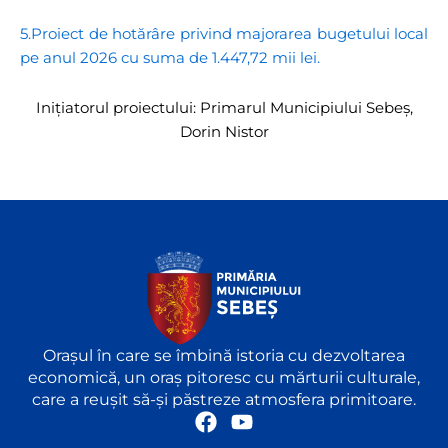
5.Proiect de hotărâre privind majorarea bugetului local
pe anul 2026 cu suma de 1.447,72 mii lei.
Inițiatorul proiectului: Primarul Municipiului Sebeș,
Dorin Nistor
Orașul în care se îmbină istoria cu dezvoltarea
economică, un oraș pitoresc cu mărturii culturale,
care a reușit să-și păstreze atmosfera primitoare.
F
Y
a
o