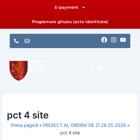
Skip
E-payment
to
content
Programare ghișeu (acte identitate)
F
I
Y
a
n
o
c
s
u
e
t
t
b
a
u
o
g
b
o
r
e
k
a
m
pct 4 site
Prima pagină
»
PROIECT AL ORDINII DE ZI 28.05.2026
»
pct 4 site