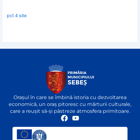
pct 4 site
Orașul în care se îmbină istoria cu dezvoltarea
economică, un oraș pitoresc cu mărturii culturale,
care a reușit să-și păstreze atmosfera primitoare.
F
Y
a
o
c
u
e
t