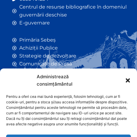
Centrul de resurse bibliografice în domeniul
guvernării deschise
E-guvernare
Primăria Sebeș
Achiziții Publice
Strategie de dezvoltare
Comunicate de Presă
Taxe și Impozite Locale
Administrează
Anunțuri
consimțământul
Hotarâri de Consiliu
Certificate de Urbanism
Pentru a oferi cea mai bună experiență, folosim tehnologii, cum ar fi
cookie-uri, pentru a stoca și/sau accesa informațiile despre dispozitive.
Autorizații de Construcții
Consimțământul pentru aceste tehnologii ne permite să procesăm date,
Orașe Înfrățite
cum ar fi comportamentul de navigare sau ID-uri unice pe acest site.
Dacă nu îți dai consimțământul sau îți retragi consimțământul dat poate
Contact
avea afecte negative asupra unor anumite funcționalități și funcții.