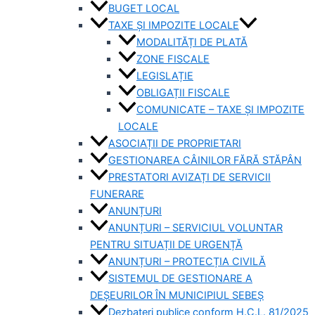
BUGET LOCAL
TAXE ȘI IMPOZITE LOCALE
MODALITĂȚI DE PLATĂ
ZONE FISCALE
LEGISLAȚIE
OBLIGAȚII FISCALE
COMUNICATE – TAXE ȘI IMPOZITE
LOCALE
ASOCIAȚII DE PROPRIETARI
GESTIONAREA CÂINILOR FĂRĂ STĂPÂN
PRESTATORI AVIZAȚI DE SERVICII
FUNERARE
ANUNȚURI
ANUNȚURI – SERVICIUL VOLUNTAR
PENTRU SITUAȚII DE URGENȚĂ
ANUNȚURI – PROTECȚIA CIVILĂ
SISTEMUL DE GESTIONARE A
DEȘEURILOR ÎN MUNICIPIUL SEBEȘ
Dezbateri publice conform H.C.L. 81/2025