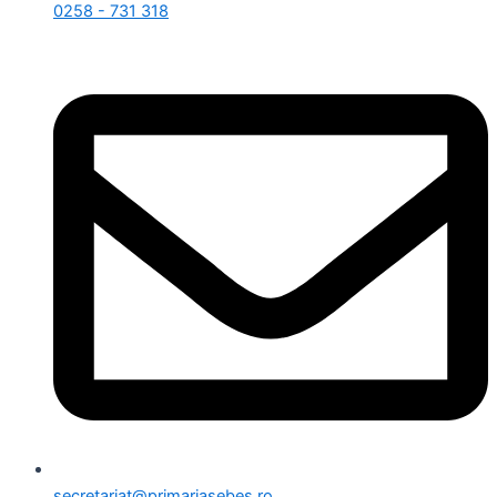
0258 - 731 318
secretariat@primariasebes.ro