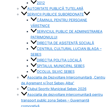
2012
AUTORITATE PUBLICĂ TUTELARĂ
SERVICII PUBLICE SUBORDONATE
CĂMINUL PENTRU PERSOANE
VÂRSTNICE
SERVICIUL PUBLIC DE ADMINISTRAREA
PATRIMONIULUI
DIRECȚIA DE ASISTENȚĂ SOCIALĂ
CENTRUL CULTURAL LUCIAN BLAGA –
SEBEȘ
DIRECȚIA POLIȚIA LOCALĂ
SPITALUL MUNICIPAL SEBEȘ
OCOLUL SILVIC SEBEȘ
Asociația de Dezvoltare Intercomunitară „Centru
de Agrement și Înot Sebeș-Alba”
Clubul Sportiv Municipal Sebeș 2026
Asociația de dezvoltare intercomunitară pentru
transport public zona Sebeș – Guvernanță
corporativă