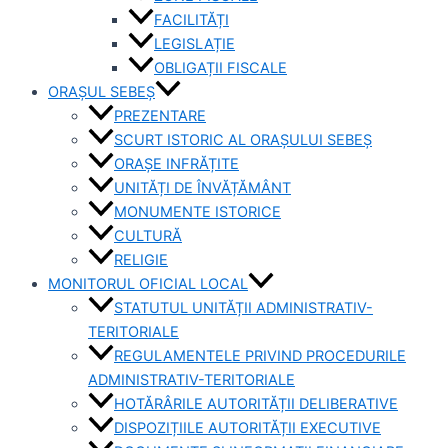
FACILITĂȚI
LEGISLAȚIE
OBLIGAȚII FISCALE
ORAȘUL SEBEȘ
PREZENTARE
SCURT ISTORIC AL ORAȘULUI SEBEȘ
ORAȘE INFRĂȚITE
UNITĂȚI DE ÎNVĂȚĂMÂNT
MONUMENTE ISTORICE
CULTURĂ
RELIGIE
MONITORUL OFICIAL LOCAL
STATUTUL UNITĂȚII ADMINISTRATIV-
TERITORIALE
REGULAMENTELE PRIVIND PROCEDURILE
ADMINISTRATIV-TERITORIALE
HOTĂRÂRILE AUTORITĂȚII DELIBERATIVE
DISPOZIȚIILE AUTORITĂȚII EXECUTIVE