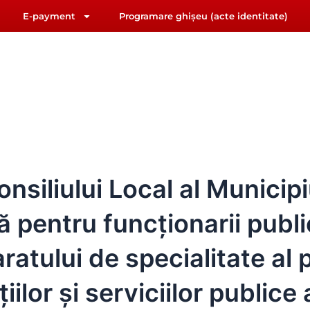
E-payment
Programare ghișeu (acte identitate)
F
Y
riat@primariasebes.ro
a
o
c
u
e
t
b
u
IUL LOCAL
E-ADMINISTRAȚIE
ORAȘUL SEBE
o
b
o
e
k
siliului Local al Municipi
ză pentru funcţionarii publi
ratului de specialitate al 
iilor şi serviciilor publice