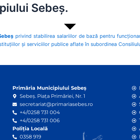
ipiului Sebeș.
 Sebeș
privind stabilirea salariilor de bază pentru funcţionar
tituţiilor şi serviciilor publice aflate în subordinea Consiliu
Primăria Municipiului Sebeș
Sebeș. Piața Primăriei, Nr. 1
secretariat@primariasebes.ro
+4/0258 731 004
+4/0258 731 006
Poliția Locală
0358 919