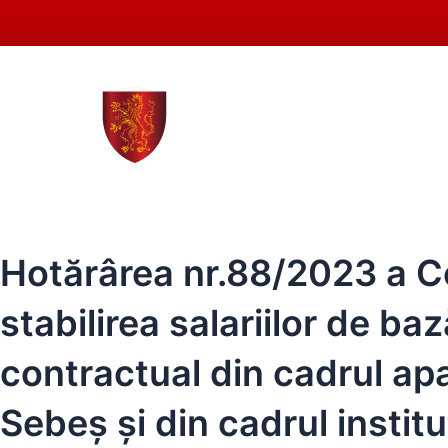
Skip
to
content
0258 - 731 318
secreta
ACASĂ
PRIMĂRIA SEBEȘ
CONSIL
Hotărârea nr.88/2023 a Con
stabilirea salariilor de ba
contractual din cadrul apa
Sebeș și din cadrul instituţ