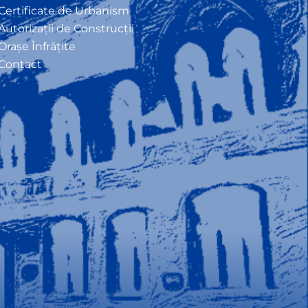
Certificate de Urbanism
Autorizații de Construcții
Orașe Înfrățite
Contact