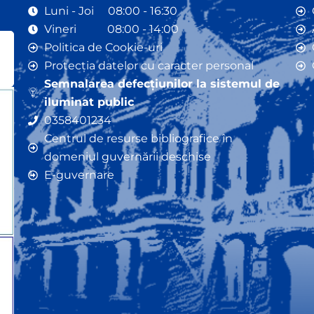
Luni - Joi 08:00 - 16:30
Vineri 08:00 - 14:00
Politica de Cookie-uri
Protecția datelor cu caracter personal
Semnalarea defecțiunilor la sistemul de
iluminat public
0358401234
Centrul de resurse bibliografice în
domeniul guvernării deschise
E-guvernare