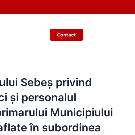
Contact
Ș
MONITORUL OFICIAL LOCAL
ului Sebeș privind
ci şi personalul
primarului Municipiului
 aflate în subordinea