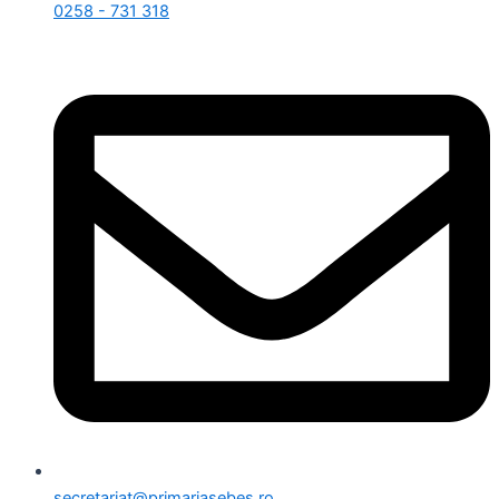
0258 - 731 318
secretariat@primariasebes.ro