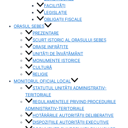
FACILITĂȚI
LEGISLAȚIE
OBLIGAȚII FISCALE
ORAȘUL SEBEȘ
PREZENTARE
SCURT ISTORIC AL ORAȘULUI SEBEȘ
ORAȘE INFRĂȚITE
UNITĂȚI DE ÎNVĂȚĂMÂNT
MONUMENTE ISTORICE
CULTURĂ
RELIGIE
MONITORUL OFICIAL LOCAL
STATUTUL UNITĂȚII ADMINISTRATIV-
TERITORIALE
REGULAMENTELE PRIVIND PROCEDURILE
ADMINISTRATIV-TERITORIALE
HOTĂRÂRILE AUTORITĂȚII DELIBERATIVE
DISPOZIȚIILE AUTORITĂȚII EXECUTIVE