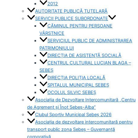
2012
AUTORITATE PUBLICĂ TUTELARĂ
SERVICII PUBLICE SUBORDONATE
CĂMINUL PENTRU PERSOANE
VÂRSTNICE
SERVICIUL PUBLIC DE ADMINISTRAREA
PATRIMONIULUI
DIRECȚIA DE ASISTENȚĂ SOCIALĂ
CENTRUL CULTURAL LUCIAN BLAGA –
SEBEȘ
DIRECȚIA POLIȚIA LOCALĂ
SPITALUL MUNICIPAL SEBEȘ
OCOLUL SILVIC SEBEȘ
Asociația de Dezvoltare Intercomunitară „Centru
de Agrement și Înot Sebeș-Alba”
Clubul Sportiv Municipal Sebeș 2026
Asociația de dezvoltare intercomunitară pentru
transport public zona Sebeș – Guvernanță
corporativă