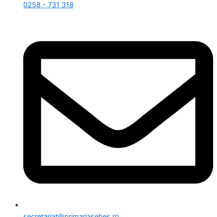
0258 - 731 318
secretariat@primariasebes.ro