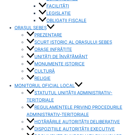
FACILITĂȚI
LEGISLAȚIE
OBLIGAȚII FISCALE
ORAȘUL SEBEȘ
PREZENTARE
SCURT ISTORIC AL ORAȘULUI SEBEȘ
ORAȘE INFRĂȚITE
UNITĂȚI DE ÎNVĂȚĂMÂNT
MONUMENTE ISTORICE
CULTURĂ
RELIGIE
MONITORUL OFICIAL LOCAL
STATUTUL UNITĂȚII ADMINISTRATIV-
TERITORIALE
REGULAMENTELE PRIVIND PROCEDURILE
ADMINISTRATIV-TERITORIALE
HOTĂRÂRILE AUTORITĂȚII DELIBERATIVE
DISPOZIȚIILE AUTORITĂȚII EXECUTIVE