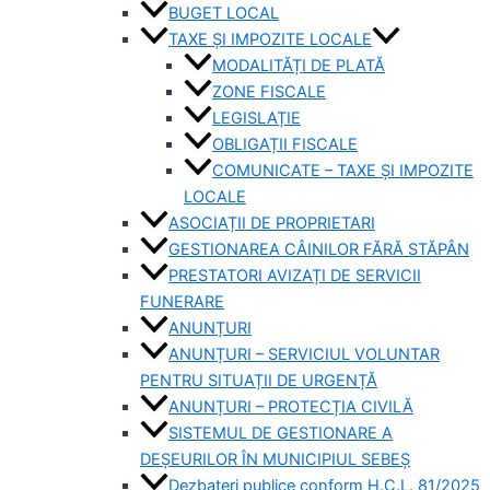
BUGET LOCAL
TAXE ȘI IMPOZITE LOCALE
MODALITĂȚI DE PLATĂ
ZONE FISCALE
LEGISLAȚIE
OBLIGAȚII FISCALE
COMUNICATE – TAXE ȘI IMPOZITE
LOCALE
ASOCIAȚII DE PROPRIETARI
GESTIONAREA CÂINILOR FĂRĂ STĂPÂN
PRESTATORI AVIZAȚI DE SERVICII
FUNERARE
ANUNȚURI
ANUNȚURI – SERVICIUL VOLUNTAR
PENTRU SITUAȚII DE URGENȚĂ
ANUNȚURI – PROTECȚIA CIVILĂ
SISTEMUL DE GESTIONARE A
DEȘEURILOR ÎN MUNICIPIUL SEBEȘ
Dezbateri publice conform H.C.L. 81/2025