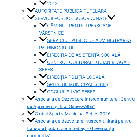
2012
AUTORITATE PUBLICĂ TUTELARĂ
SERVICII PUBLICE SUBORDONATE
CĂMINUL PENTRU PERSOANE
VÂRSTNICE
SERVICIUL PUBLIC DE ADMINISTRAREA
PATRIMONIULUI
DIRECȚIA DE ASISTENȚĂ SOCIALĂ
CENTRUL CULTURAL LUCIAN BLAGA –
SEBEȘ
DIRECȚIA POLIȚIA LOCALĂ
SPITALUL MUNICIPAL SEBEȘ
OCOLUL SILVIC SEBEȘ
Asociația de Dezvoltare Intercomunitară „Centru
de Agrement și Înot Sebeș-Alba”
Clubul Sportiv Municipal Sebeș 2026
Asociația de dezvoltare intercomunitară pentru
transport public zona Sebeș – Guvernanță
corporativă