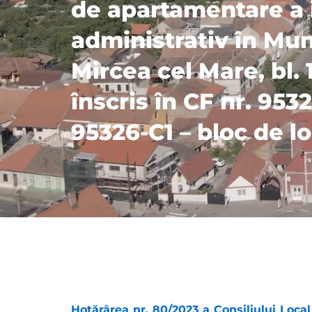
de apartamentare a i
administrativ în Muni
Mircea cel Mare, bl. 1
înscris în CF nr. 953
95326-C1 – bloc de l
Hotărârea nr. 80/2023 a Consiliului Local