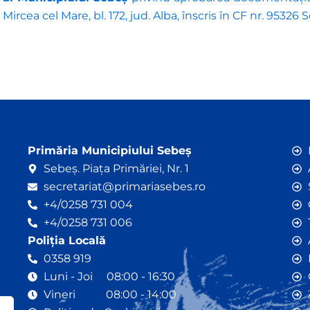
Mircea cel Mare, bl. 172, jud. Alba, înscris în CF nr. 95326 
Primăria Municipiului Sebeș
Sebeș. Piața Primăriei, Nr. 1
secretariat@primariasebes.ro
+4/0258 731 004
+4/0258 731 006
Poliția Locală
0358 919
Luni - Joi 08:00 - 16:30
Vineri 08:00 - 14:00