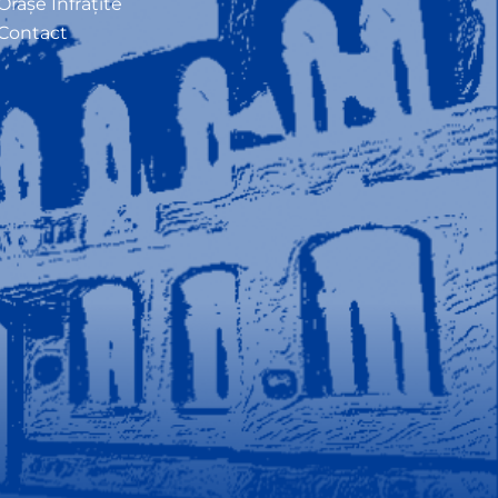
Orașe Înfrățite
Contact