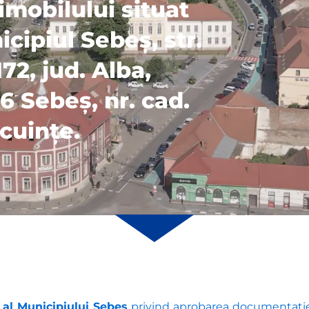
mobilului situat
cipiul Sebeș, str.
72, jud. Alba,
26 Sebeș, nr. cad.
ocuințe.
 al Municipiului Sebeș
privind aprobarea documentației