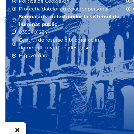
Politica de Cookie-uri
Protecția datelor cu caracter personal
Semnalarea defecțiunilor la sistemul de
iluminat public
0358401234
Centrul de resurse bibliografice în
domeniul guvernării deschise
E-guvernare