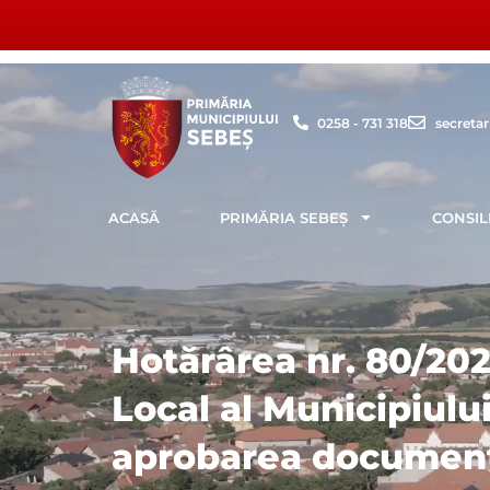
Skip
to
content
0258 - 731 318
secreta
ACASĂ
PRIMĂRIA SEBEȘ
CONSIL
Hotărârea nr. 80/202
Local al Municipiulu
aprobarea documenta