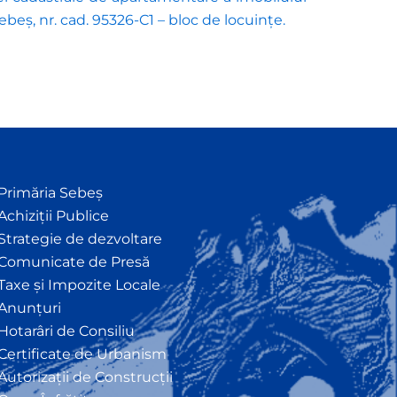
Sebeș, nr. cad. 95326-C1 – bloc de locuințe.
Primăria Sebeș
Achiziții Publice
Strategie de dezvoltare
Comunicate de Presă
Taxe și Impozite Locale
Anunțuri
Hotarâri de Consiliu
Certificate de Urbanism
Autorizații de Construcții