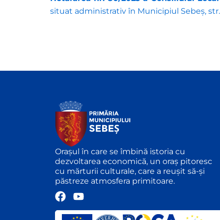
situat administrativ în Municipiul Sebeș, str. 
Orașul în care se îmbină istoria cu
dezvoltarea economică, un oraș pitoresc
cu mărturii culturale, care a reușit să-și
păstreze atmosfera primitoare.
F
Y
a
o
c
u