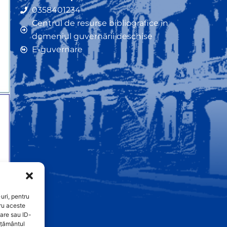
0358401234
Centrul de resurse bibliografice în
domeniul guvernării deschise
E-guvernare
uri, pentru
ru aceste
are sau ID-
imțământul