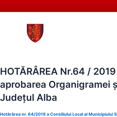
Skip
to
content
0258 - 731 318
secreta
ACASĂ
PRIMĂRIA SEBEȘ
CONSIL
HOTĂRÂREA Nr.64 / 2019 a 
aprobarea Organigramei și 
Judeţul Alba
Hotărârea nr. 64/2019 a Consiliului Local al Municipiului 