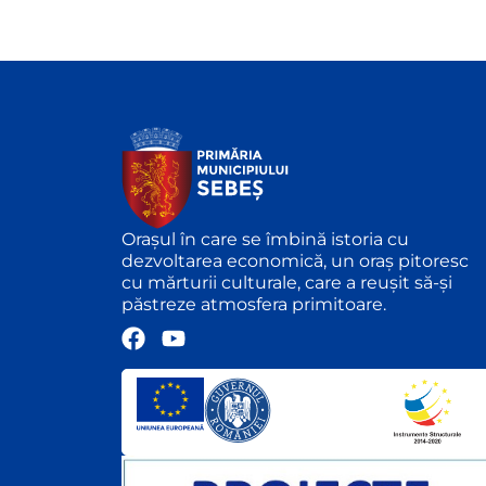
Orașul în care se îmbină istoria cu
dezvoltarea economică, un oraș pitoresc
cu mărturii culturale, care a reușit să-și
păstreze atmosfera primitoare.
F
Y
a
o
c
u
e
t
b
u
o
b
o
e