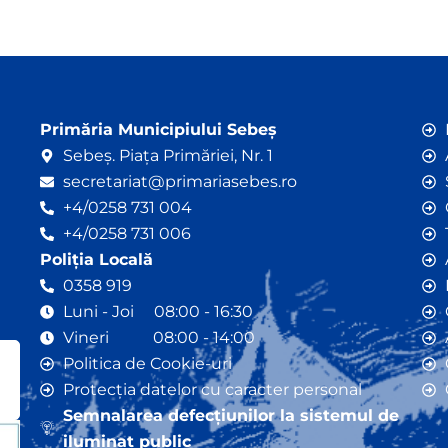
Primăria Municipiului Sebeș
Sebeș. Piața Primăriei, Nr. 1
secretariat@primariasebes.ro
+4/0258 731 004
+4/0258 731 006
Poliția Locală
0358 919
Luni - Joi 08:00 - 16:30
Vineri 08:00 - 14:00
Politica de Cookie-uri
Protecția datelor cu caracter personal
Semnalarea defecțiunilor la sistemul de
iluminat public