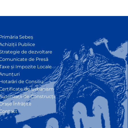
Primăria Sebeș
Achiziții Publice
Strategie de dezvoltare
Comunicate de Presă
Taxe și Impozite Locale
Anunțuri
Hotarâri de Consiliu
Certificate de Urbanism
Autorizații de Construcții
Orașe Înfrățite
Contact