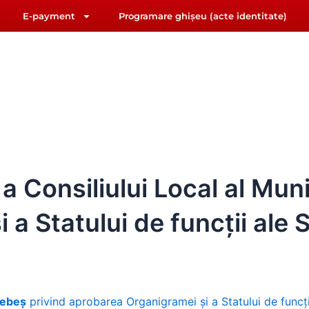
E-payment
Programare ghișeu (acte identitate)
F
Y
riat@primariasebes.ro
a
o
c
u
e
t
b
u
IUL LOCAL
E-ADMINISTRAȚIE
ORAȘUL SEBE
o
b
o
e
k
Consiliului Local al Muni
a Statului de funcții ale 
Sebeș
privind aprobarea Organigramei și a Statului de funcți