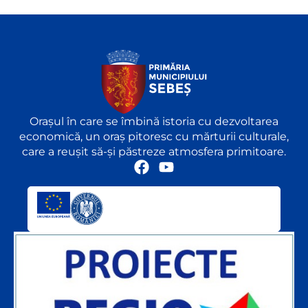
Orașul în care se îmbină istoria cu dezvoltarea
economică, un oraș pitoresc cu mărturii culturale,
care a reușit să-și păstreze atmosfera primitoare.
F
Y
a
o
c
u
e
t
b
u
o
b
o
e
k