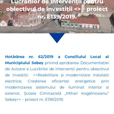
Lucrărilor de Intervenții pentru
obiectivul de investiţii <> – proiect
nr. E139/2019.
Hotărârea nr. 62/2019
a Consiliului Local al
Municipiului Sebeș
privind aprobarea Documentației
de Avizare a Lucrărilor de Intervenții pentru obiectivul
de investiţii <<Reabilitare și modernizare instalații
electrice; Creșterea eficienței energetice prin
modernizarea sistemului de iluminat interior și
exterior, Școala Gimnazială „Mihail Kogălniceanu”
Sebeș>> – proiect nr. E139/2019.