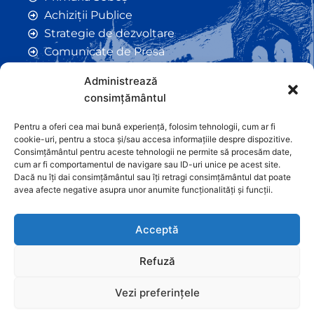
Achiziții Publice
Strategie de dezvoltare
Comunicate de Presă
Taxe și Impozite Locale
Administrează
Anunțuri
consimțământul
Hotarâri de Consiliu
Certificate de Urbanism
Pentru a oferi cea mai bună experiență, folosim tehnologii, cum ar fi
cookie-uri, pentru a stoca și/sau accesa informațiile despre dispozitive.
Autorizații de Construcții
Consimțământul pentru aceste tehnologii ne permite să procesăm date,
Orașe Înfrățite
cum ar fi comportamentul de navigare sau ID-uri unice pe acest site.
Dacă nu îți dai consimțământul sau îți retragi consimțământul dat poate
Contact
avea afecte negative asupra unor anumite funcționalități și funcții.
Acceptă
Refuză
Vezi preferințele
Graficã și dezvoltare website