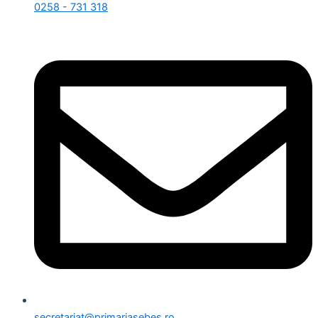
0258 - 731 318
secretariat@primariasebes.ro