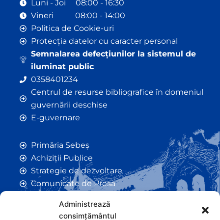
Luni - Joi 08:00 - 16:30
Vineri 08:00 - 14:00
Politica de Cookie-uri
Protecția datelor cu caracter personal
Semnalarea defecțiunilor la sistemul de
iluminat public
0358401234
Centrul de resurse bibliografice în domeniul
guvernării deschise
E-guvernare
Primăria Sebeș
Achiziții Publice
Strategie de dezvoltare
Comunicate de Presă
Taxe și Impozite Locale
Administrează
Anunțuri
consimțământul