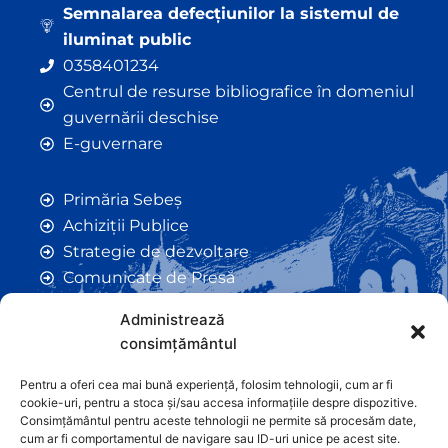
Semnalarea defecțiunilor la sistemul de
iluminat public
0358401234
Centrul de resurse bibliografice în domeniul
guvernării deschise
E-guvernare
Primăria Sebeș
Achiziții Publice
Strategie de dezvoltare
Comunicate de Presă
Taxe și Impozite Locale
Administrează
Anunțuri
consimțământul
Hotarâri de Consiliu
Certificate de Urbanism
Pentru a oferi cea mai bună experiență, folosim tehnologii, cum ar fi
cookie-uri, pentru a stoca și/sau accesa informațiile despre dispozitive.
Autorizații de Construcții
Consimțământul pentru aceste tehnologii ne permite să procesăm date,
Orașe Înfrățite
cum ar fi comportamentul de navigare sau ID-uri unice pe acest site.