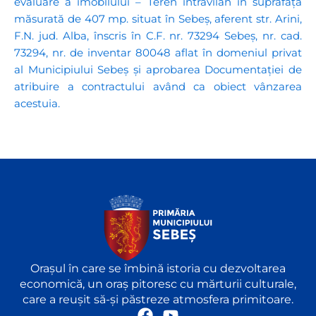
evaluare a imobilului – Teren intravilan în suprafață
măsurată de 407 mp. situat în Sebeș, aferent str. Arini,
F.N. jud. Alba, înscris în C.F. nr. 73294 Sebeș, nr. cad.
73294, nr. de inventar 80048 aflat în domeniul privat
al Municipiului Sebeș și aprobarea Documentației de
atribuire a contractului având ca obiect vânzarea
acestuia.
Orașul în care se îmbină istoria cu dezvoltarea
economică, un oraș pitoresc cu mărturii culturale,
care a reușit să-și păstreze atmosfera primitoare.
F
Y