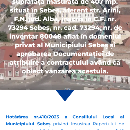
suprafață măsurată de 407 mp.
situat în Sebeș, aferent str. Arini,
F.N. jud. Alba, înscris în C.F. nr.
73294 Sebeș, nr. cad. 73294, nr. de
inventar 80048 aflat în domeniul
privat al Municipiului Sebeș și
aprobarea Documentației de
atribuire a contractului având ca
obiect vânzarea acestuia.
Hotărârea nr.410/2023 a Consiliului Local al
Municipiului Sebeș
privind însușirea Raportului de