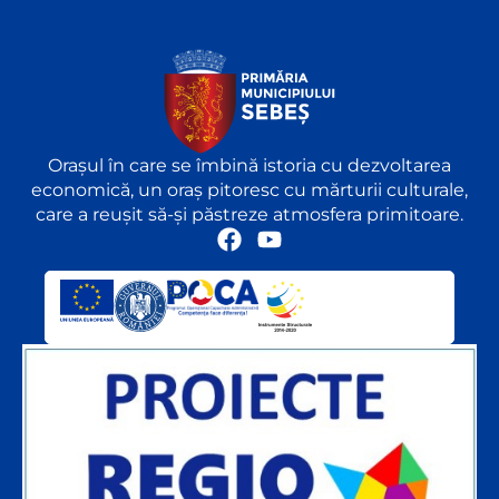
Orașul în care se îmbină istoria cu dezvoltarea
economică, un oraș pitoresc cu mărturii culturale,
care a reușit să-și păstreze atmosfera primitoare.
F
Y
a
o
c
u
e
t
b
u
o
b
o
e
k