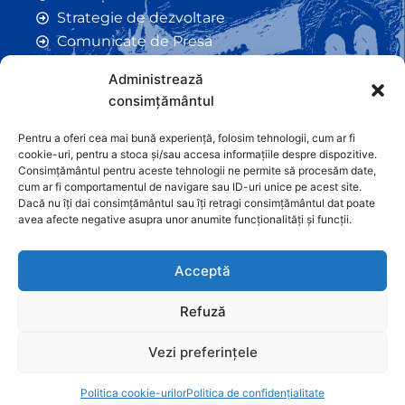
Strategie de dezvoltare
Comunicate de Presă
Taxe și Impozite Locale
Administrează
Anunțuri
consimțământul
Hotarâri de Consiliu
Certificate de Urbanism
Pentru a oferi cea mai bună experiență, folosim tehnologii, cum ar fi
cookie-uri, pentru a stoca și/sau accesa informațiile despre dispozitive.
Autorizații de Construcții
Consimțământul pentru aceste tehnologii ne permite să procesăm date,
Orașe Înfrățite
cum ar fi comportamentul de navigare sau ID-uri unice pe acest site.
Dacă nu îți dai consimțământul sau îți retragi consimțământul dat poate
Contact
avea afecte negative asupra unor anumite funcționalități și funcții.
Acceptă
Refuză
Vezi preferințele
Graficã și dezvoltare website
Politica cookie-urilor
Politica de confidențialitate