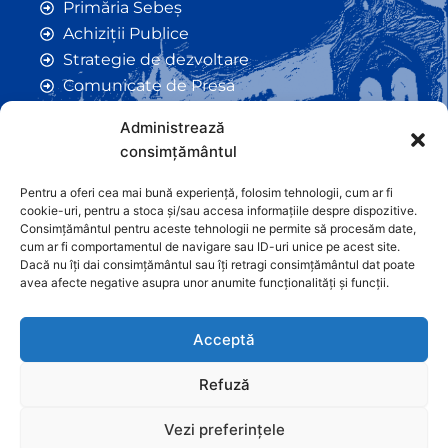
Primăria Sebeș
Achiziții Publice
Strategie de dezvoltare
Comunicate de Presă
Taxe și Impozite Locale
Administrează
Anunțuri
consimțământul
Hotarâri de Consiliu
Certificate de Urbanism
Pentru a oferi cea mai bună experiență, folosim tehnologii, cum ar fi
cookie-uri, pentru a stoca și/sau accesa informațiile despre dispozitive.
Autorizații de Construcții
Consimțământul pentru aceste tehnologii ne permite să procesăm date,
Orașe Înfrățite
cum ar fi comportamentul de navigare sau ID-uri unice pe acest site.
Dacă nu îți dai consimțământul sau îți retragi consimțământul dat poate
Contact
avea afecte negative asupra unor anumite funcționalități și funcții.
Acceptă
Refuză
Vezi preferințele
Graficã și dezvoltare website