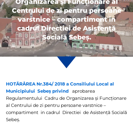
Organizarea şi Funcţionare al
Centrului de zi pentru persoane
varstnice – compartiment in
cadrul Directiei de Asistenţă
Socială Sebeş.
HOTĂRÂREA Nr.384/ 2018 a Consiliului Local al
Municipiului Sebeș
privind
aprobarea
Regulamentului Cadru de Organizarea şi Funcţionare
al Centrului de zi pentru persoane varstnice –
compartiment in cadrul Directiei de Asistenţă Socială
Sebeş.