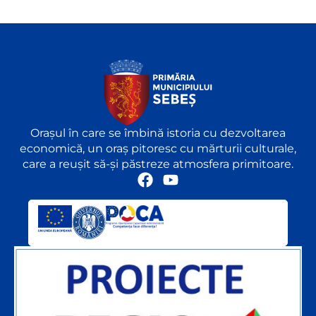
Orașul în care se îmbină istoria cu dezvoltarea
economică, un oraș pitoresc cu mărturii culturale,
care a reușit să-și păstreze atmosfera primitoare.
F
Y
a
o
c
u
e
t
b
u
o
b
o
e
k