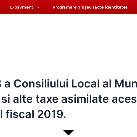
E-payment
Programare ghișeu (acte identitate)
F
Y
riat@primariasebes.ro
a
o
c
u
e
t
b
u
IUL LOCAL
E-ADMINISTRAȚIE
ORAȘUL SEBE
o
b
o
e
k
Consiliului Local al Muni
e si alte taxe asimilate ac
l fiscal 2019.