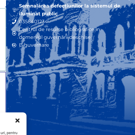
Semnalarea defecțiunilor la sistemul de
iluminat public
0358401234
Centrul de resurse bibliografice în
domeniul guvernării deschise
E-guvernare
uri, pentru