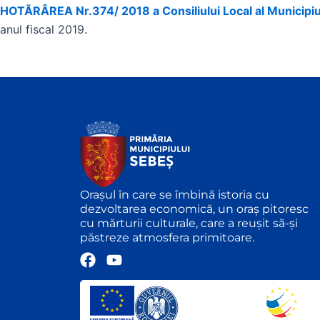
HOTĂRÂREA Nr.374/ 2018 a Consiliului Local al Municipi
anul fiscal 2019.
Orașul în care se îmbină istoria cu
dezvoltarea economică, un oraș pitoresc
cu mărturii culturale, care a reușit să-și
păstreze atmosfera primitoare.
F
Y
a
o
c
u
e
t