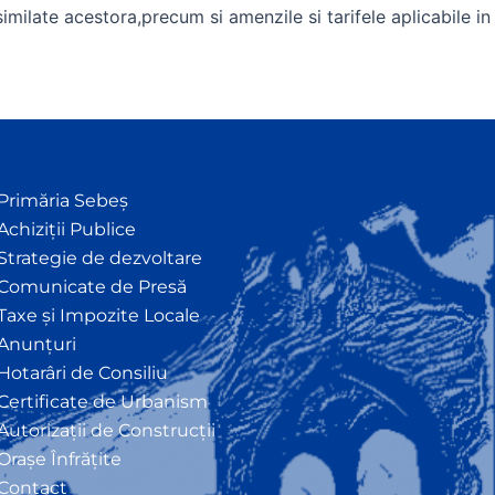
similate acestora,precum si amenzile si tarifele aplicabile in
Primăria Sebeș
Achiziții Publice
Strategie de dezvoltare
Comunicate de Presă
Taxe și Impozite Locale
Anunțuri
Hotarâri de Consiliu
Certificate de Urbanism
Autorizații de Construcții
Orașe Înfrățite
Contact