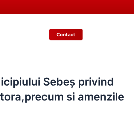
Contact
Ș
MONITORUL OFICIAL LOCAL
cipiului Sebeș privind
estora,precum si amenzile