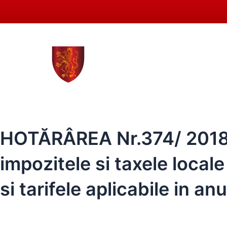
Skip
to
content
0258 - 731 318
secreta
ACASĂ
PRIMĂRIA SEBEȘ
CONSIL
HOTĂRÂREA Nr.374/ 2018 a 
impozitele si taxele local
si tarifele aplicabile in anu