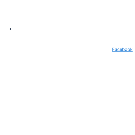
secretariat@primariasebes.ro
Facebook