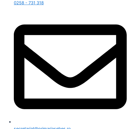
0258 - 731 318
secretariat@primariasebes.ro