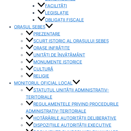
FACILITĂȚI
LEGISLAȚIE
OBLIGAȚII FISCALE
ORAȘUL SEBEȘ
PREZENTARE
SCURT ISTORIC AL ORAȘULUI SEBEȘ
ORAȘE INFRĂȚITE
UNITĂȚI DE ÎNVĂȚĂMÂNT
MONUMENTE ISTORICE
CULTURĂ
RELIGIE
MONITORUL OFICIAL LOCAL
STATUTUL UNITĂȚII ADMINISTRATIV-
TERITORIALE
REGULAMENTELE PRIVIND PROCEDURILE
ADMINISTRATIV-TERITORIALE
HOTĂRÂRILE AUTORITĂȚII DELIBERATIVE
DISPOZIȚIILE AUTORITĂȚII EXECUTIVE