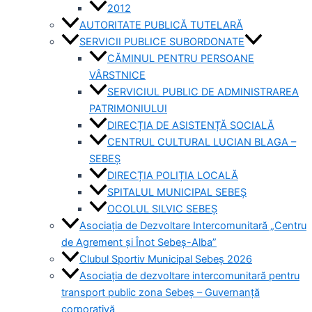
2012
AUTORITATE PUBLICĂ TUTELARĂ
SERVICII PUBLICE SUBORDONATE
CĂMINUL PENTRU PERSOANE
VÂRSTNICE
SERVICIUL PUBLIC DE ADMINISTRAREA
PATRIMONIULUI
DIRECȚIA DE ASISTENȚĂ SOCIALĂ
CENTRUL CULTURAL LUCIAN BLAGA –
SEBEȘ
DIRECȚIA POLIȚIA LOCALĂ
SPITALUL MUNICIPAL SEBEȘ
OCOLUL SILVIC SEBEȘ
Asociația de Dezvoltare Intercomunitară „Centru
de Agrement și Înot Sebeș-Alba”
Clubul Sportiv Municipal Sebeș 2026
Asociația de dezvoltare intercomunitară pentru
transport public zona Sebeș – Guvernanță
corporativă