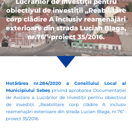
Lucrărilor de Investiții pentru
obiectivul de investiții ,,Reabilitare
corp clădire A inclusiv reamenajări
exterioare din strada Lucian Blaga,
nr.76”-proiect 35/2016.
Hotărârea nr.284/2020 a Consiliului Local al
Municipiului Sebeș
privind aprobarea Documentației
de Avizare a Lucrărilor de Investiții pentru obiectivul
de investiții ,,Reabilitare corp clădire A inclusiv
reamenajări exterioare din strada Lucian Blaga, nr.76”-
proiect 35/2016.