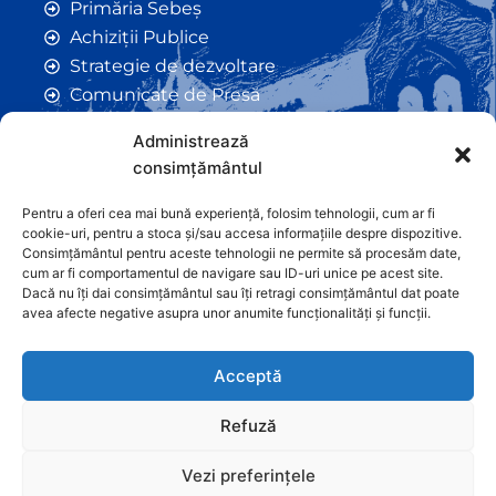
Primăria Sebeș
Achiziții Publice
Strategie de dezvoltare
Comunicate de Presă
Taxe și Impozite Locale
Administrează
Anunțuri
consimțământul
Hotarâri de Consiliu
Certificate de Urbanism
Pentru a oferi cea mai bună experiență, folosim tehnologii, cum ar fi
cookie-uri, pentru a stoca și/sau accesa informațiile despre dispozitive.
Autorizații de Construcții
Consimțământul pentru aceste tehnologii ne permite să procesăm date,
Orașe Înfrățite
cum ar fi comportamentul de navigare sau ID-uri unice pe acest site.
Dacă nu îți dai consimțământul sau îți retragi consimțământul dat poate
Contact
avea afecte negative asupra unor anumite funcționalități și funcții.
Acceptă
Refuză
Vezi preferințele
Graficã și dezvoltare website