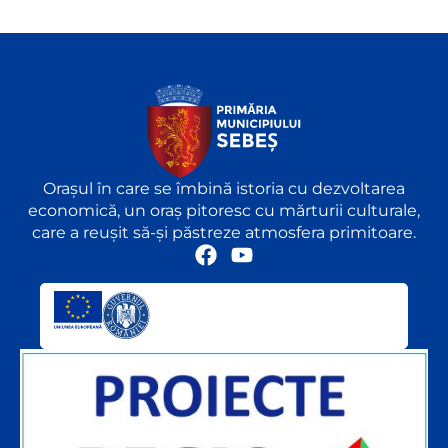
Orașul în care se îmbină istoria cu dezvoltarea
economică, un oraș pitoresc cu mărturii culturale,
care a reușit să-și păstreze atmosfera primitoare.
F
Y
a
o
c
u
e
t
b
u
o
b
o
e
k