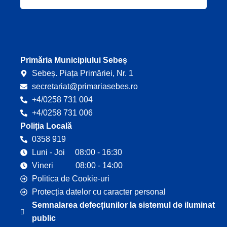
e
t
b
u
o
b
o
e
k
Primăria Municipiului Sebeș
Sebeș. Piața Primăriei, Nr. 1
secretariat@primariasebes.ro
+4/0258 731 004
+4/0258 731 006
Poliția Locală
0358 919
Luni - Joi 08:00 - 16:30
Vineri 08:00 - 14:00
Politica de Cookie-uri
Protecția datelor cu caracter personal
Semnalarea defecțiunilor la sistemul de iluminat
public