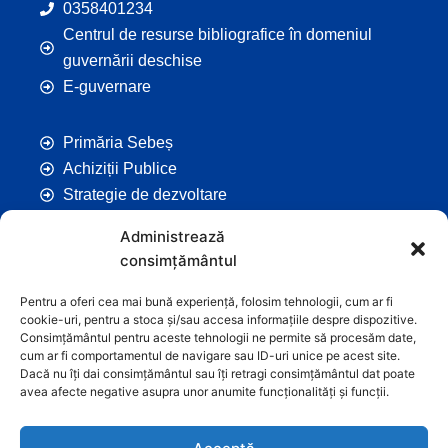
0358401234
Centrul de resurse bibliografice în domeniul
guvernării deschise
E-guvernare
Primăria Sebeș
Achiziții Publice
Strategie de dezvoltare
Comunicate de Presă
Administrează
Taxe și Impozite Locale
consimțământul
Anunțuri
Hotarâri de Consiliu
Pentru a oferi cea mai bună experiență, folosim tehnologii, cum ar fi
cookie-uri, pentru a stoca și/sau accesa informațiile despre dispozitive.
Certificate de Urbanism
Consimțământul pentru aceste tehnologii ne permite să procesăm date,
Autorizații de Construcții
cum ar fi comportamentul de navigare sau ID-uri unice pe acest site.
Dacă nu îți dai consimțământul sau îți retragi consimțământul dat poate
Orașe Înfrățite
avea afecte negative asupra unor anumite funcționalități și funcții.
Contact