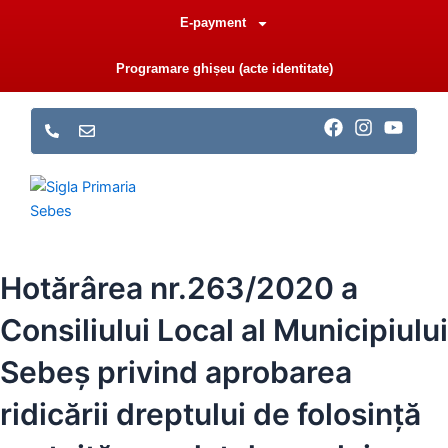
Skip
E-payment
to
content
Programare ghișeu (acte identitate)
F
I
Y
a
n
o
c
s
u
e
t
t
b
a
u
o
g
b
o
r
e
k
a
m
Hotărârea nr.263/2020 a
Consiliului Local al Municipiului
Sebeș privind aprobarea
ridicării dreptului de folosință